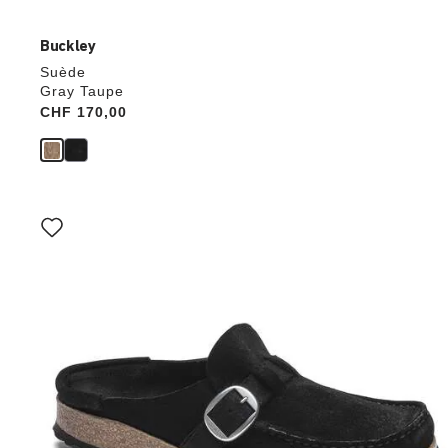
Buckley
Suède
Gray Taupe
Price:
CHF 170,00
Cliquer
sur
les
échantillons
de
couleurs
modifiera
l’image
du
produit