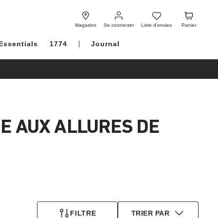
Se
Liste
Panier
connecter
d’envies
Magasins
Se connecter
Liste d’envies
Panier
Essentials
1774
Journal
E AUX ALLURES DE
FILTRE
TRIER PAR