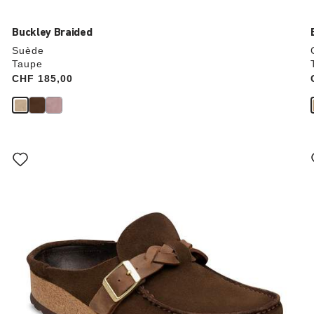
Buckley Braided
Suède
Taupe
Price:
CHF 185,00
Cliquer
sur
les
échantillons
de
couleurs
modifiera
l’image
du
produit