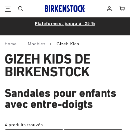
Footer
Panie
Se
connecter
Plateformes: jusqu’à -25 %
Home
Modèles
Gizeh Kids
Homepage
GIZEH KIDS DE
BIRKENSTOCK
Sandales pour enfants
avec entre-doigts
4 produits trouvés