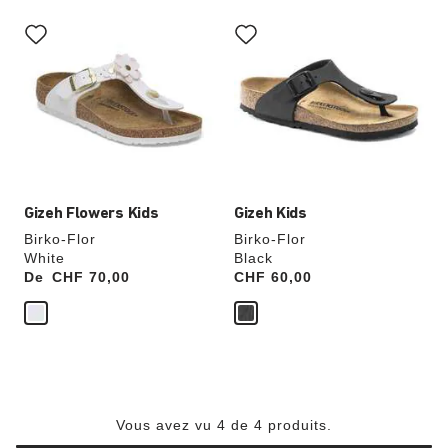
Cliquer
Cliquer
sur
sur
les
les
échantillons
échantillons
de
de
couleurs
couleurs
modifiera
modifiera
l’image
l’image
du
du
produit
produit
Gizeh Flowers Kids
Gizeh Kids
Birko-Flor
Birko-Flor
White
Black
De
Price:
CHF 70,00
Price:
CHF 60,00
Vous avez vu 4 de 4 produits.