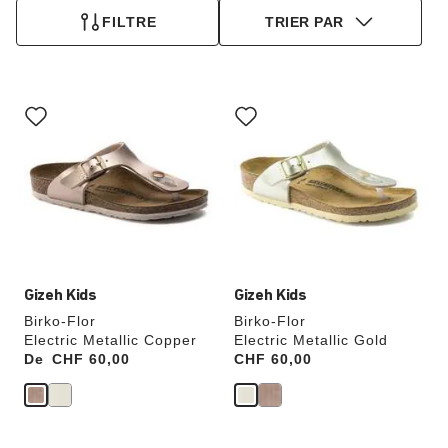
FILTRE
TRIER PAR
Cliquer
Cliquer
sur
sur
les
les
échantillons
échantillons
de
de
couleurs
couleurs
modifiera
modifiera
l’image
l’image
du
du
produit
produit
Gizeh Kids
Gizeh Kids
Birko-Flor
Birko-Flor
Electric Metallic Copper
Electric Metallic Gold
De
Price:
CHF 60,00
Price:
CHF 60,00