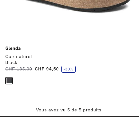
Glenda
Cuir naturel
Black
é
Avant:
CHF 135,00
à
CHF 94,50
-30%
c
o
n
o
m
i
s
e
z
Vous avez vu 5 de 5 produits.