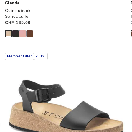
Glenda
Cuir nubuck
Sandcastle
Price:
CHF 135,00
i
Cliquer
Member Offer
-30%
sur
les
échantillons
de
couleurs
modifiera
l’image
du
produit