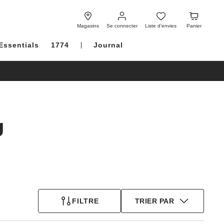
Se
Liste
Panier
connecter
d’envies
Magasins
Se connecter
Liste d’envies
Panier
Essentials
1774
Journal
U
FILTRE
TRIER PAR