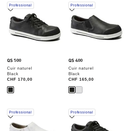
Cliquer
Cliquer
Professional
Professional
sur
sur
les
les
échantillons
échantillons
de
de
couleurs
couleurs
modifiera
modifiera
l’image
l’image
du
du
produit
produit
QS 500
QS 400
Cuir naturel
Cuir naturel
Black
Black
Price:
CHF 170,00
Price:
CHF 165,00
Cliquer
Cliquer
Professional
Professional
sur
sur
les
les
échantillons
échantillons
de
de