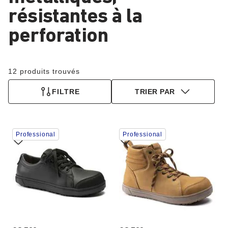
résistantes à la
perforation
12 produits trouvés
FILTRE
TRIER PAR
Cliquer
Cliquer
Professional
Professional
sur
sur
les
les
échantillons
échantillons
de
de
couleurs
couleurs
modifiera
modifiera
l’image
l’image
du
du
produit
produit