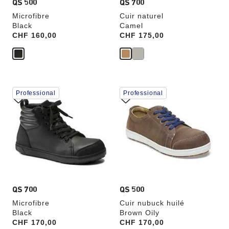
QS 500
QS 700
Microfibre
Cuir naturel
Black
Camel
Price:
CHF 160,00
Price:
CHF 175,00
Cliquer
Cliquer
Professional
Professional
sur
sur
les
les
échantillons
échantillons
de
de
couleurs
couleurs
modifiera
modifiera
l’image
l’image
du
du
produit
produit
QS 700
QS 500
Microfibre
Cuir nubuck huilé
Black
Brown Oily
Price:
CHF 170,00
Price:
CHF 170,00