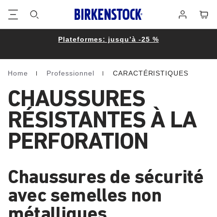
Footer
Panie
Se
connecter
Plateformes: jusqu’à -25 %
Home
Professionnel
CARACTÉRISTIQUES
Homepage
CHAUSSURES
RÉSISTANTES À LA
PERFORATION
Chaussures de sécurité
avec semelles non
métalliques,