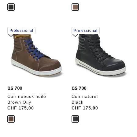
Cliquer
Cliquer
Professional
Professional
sur
sur
les
les
échantillons
échantillons
de
de
couleurs
couleurs
modifiera
modifiera
l’image
l’image
du
du
produit
produit
QS 700
QS 700
Cuir nubuck huilé
Cuir naturel
Brown Oily
Black
Price:
CHF 175,00
Price:
CHF 175,00