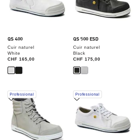
couleurs
couleurs
modifiera
modifiera
l’image
l’image
du
du
produit
produit
QS 400
QS 500 ESD
Cuir naturel
Cuir naturel
White
Black
Price:
CHF 165,00
Price:
CHF 175,00
Cliquer
Cliquer
Professional
Professional
sur
sur
les
les
échantillons
échantillons
de
de
couleurs
couleurs
modifiera
modifiera
l’image
l’image
du
du