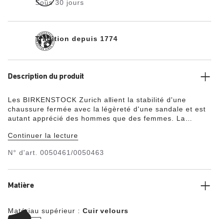
Sous 30 jours
Tradition depuis 1774
Description du produit
Les BIRKENSTOCK Zurich allient la stabilité d'une
chaussure fermée avec la légèreté d'une sandale et est
autant apprécié des hommes que des femmes. La
finition fermée sur les côtés permet une bonne aération
Continuer la lecture
des pieds grâce au design ouvert au niveau du talon et
des orteils. Le dessus en cuir velours particulièrement
N° d'art.
0050461/0050463
souple veille à un design naturel, avec en prime
l’impression de porter une seconde peau.
Matière
Matériau supérieur :
Cuir velours