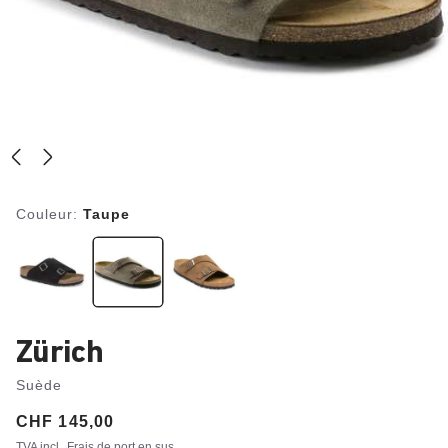
Couleur:
Taupe
Zürich
Suède
Price:
CHF 145,00
TVA incl.
Frais de port en sus