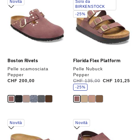
Novità
Solo da
con
con
BIRKENSTOCK
le
le
-25%
anteprime
anteprime
dei
dei
colori,
colori,
l’immagine
l’immagine
del
del
prodotto
prodotto
verrà
verrà
aggiornata
aggiornata
Boston Rivets
Florida Flex Platform
Pelle scamosciata
Pelle Nubuck
Pepper
Pepper
r
Price:
CHF 200,00
Era:
CHF 135,00
ora
CHF 101,25
i
è
s
-25%
p
a
r
m
i
a
i
l
Interagendo
Interagendo
Novità
Novità
con
con
le
le
anteprime
anteprime