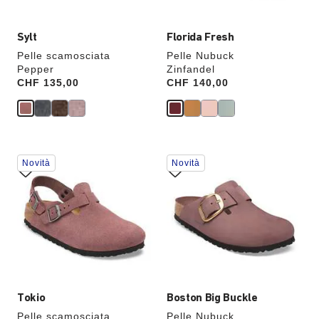
verrà
verrà
aggiornata
aggiornata
Sylt
Florida Fresh
Pelle scamosciata
Pelle Nubuck
Pepper
Zinfandel
Price:
CHF 135,00
Price:
CHF 140,00
Interagendo
Interagendo
Novità
Novità
con
con
le
le
anteprime
anteprime
dei
dei
colori,
colori,
l’immagine
l’immagine
del
del
prodotto
prodotto
verrà
verrà
aggiornata
aggiornata
Tokio
Boston Big Buckle
Pelle scamosciata
Pelle Nubuck