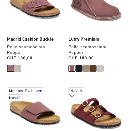
dei
dei
colori,
colori,
l’immagine
l’immagine
del
del
prodotto
prodotto
verrà
verrà
aggiornata
aggiornata
Madrid Cushion Buckle
Lutry Premium
Pelle scamosciata
Pelle scamosciata
Pepper
Pepper
Price:
CHF 130,00
Price:
CHF 180,00
Interagendo
Interagendo
Member Exclusive
Novità
con
con
le
le
Novità
anteprime
anteprime
dei
dei
colori,
colori,
l’immagine
l’immagine
del
del
prodotto
prodotto