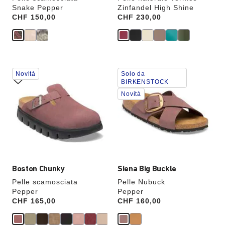
Snake Pepper
Zinfandel High Shine
Price:
CHF 150,00
Price:
CHF 230,00
Interagendo
Interagendo
Novità
Solo da
con
con
BIRKENSTOCK
le
le
Novità
anteprime
anteprime
dei
dei
colori,
colori,
l’immagine
l’immagine
del
del
prodotto
prodotto
verrà
verrà
aggiornata
aggiornata
Boston Chunky
Siena Big Buckle
Pelle scamosciata
Pelle Nubuck
Pepper
Pepper
Price:
CHF 165,00
Price:
CHF 160,00