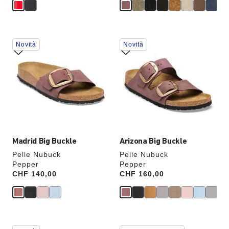
Interagendo
Interagendo
Novità
Novità
con
con
le
le
anteprime
anteprime
dei
dei
colori,
colori,
l’immagine
l’immagine
del
del
prodotto
prodotto
verrà
verrà
aggiornata
aggiornata
Madrid Big Buckle
Arizona Big Buckle
Pelle Nubuck
Pelle Nubuck
Pepper
Pepper
Price:
CHF 140,00
Price:
CHF 160,00
Interagendo
Interagendo