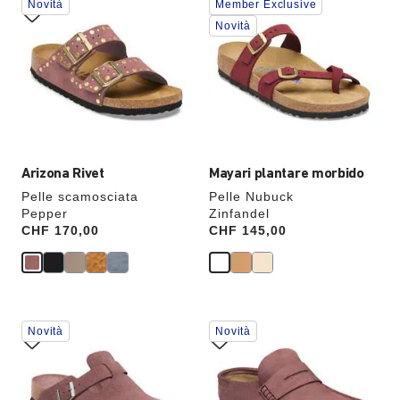
Novità
Member Exclusive
con
con
le
le
Novità
anteprime
anteprime
dei
dei
colori,
colori,
l’immagine
l’immagine
del
del
prodotto
prodotto
verrà
verrà
aggiornata
aggiornata
Arizona Rivet
Mayari plantare morbido
Pelle scamosciata
Pelle Nubuck
Pepper
Zinfandel
Price:
CHF 170,00
Price:
CHF 145,00
Interagendo
Interagendo
Novità
Novità
con
con
le
le
anteprime
anteprime
dei
dei