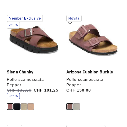
Interagendo
Interagendo
Member Exclusive
Novità
con
con
le
le
-25%
anteprime
anteprime
dei
dei
colori,
colori,
l’immagine
l’immagine
del
del
prodotto
prodotto
verrà
verrà
aggiornata
aggiornata
Siena Chunky
Arizona Cushion Buckle
Pelle scamosciata
Pelle scamosciata
Pepper
Pepper
r
Era:
CHF 135,00
ora
CHF 101,25
Price:
CHF 150,00
i
è
s
-25%
p
a
r
m
i
a
i
l
Interagendo
Interagendo