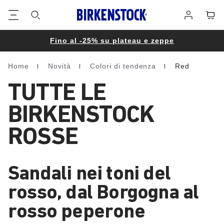
Piè
Carrel
Registrati
di
pagina
Fino al -25% su plateau e zeppe
Home
Novità
Colori di tendenza
Red
Homepage
TUTTE LE
BIRKENSTOCK
ROSSE
Sandali nei toni del
rosso, dal Borgogna al
rosso peperone