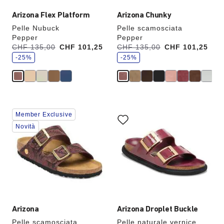
aggiornata
aggiornata
Arizona Flex Platform
Arizona Chunky
Pelle Nubuck
Pelle scamosciata
Pepper
Pepper
r
r
Era:
CHF 135,00
ora
CHF 101,25
Era:
CHF 135,00
ora
CHF 101,25
i
i
è
è
s
-25%
s
-25%
p
p
a
a
r
r
m
m
i
i
a
a
i
i
l
l
Interagendo
Interagendo
Member Exclusive
con
con
le
le
Novità
anteprime
anteprime
dei
dei
colori,
colori,
l’immagine
l’immagine
del
del
prodotto
prodotto
verrà
verrà
aggiornata
aggiornata
Arizona
Arizona Droplet Buckle
Pelle scamosciata
Pelle naturale vernice