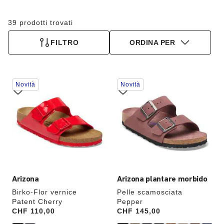
39 prodotti trovati
FILTRO
ORDINA PER
Interagendo
Interagendo
Novità
Novità
con
con
le
le
anteprime
anteprime
dei
dei
colori,
colori,
l’immagine
l’immagine
del
del
prodotto
prodotto
verrà
verrà
aggiornata
aggiornata
Arizona
Arizona plantare morbido
Birko-Flor vernice
Pelle scamosciata
Patent Cherry
Pepper
Price:
CHF 110,00
Price:
CHF 145,00