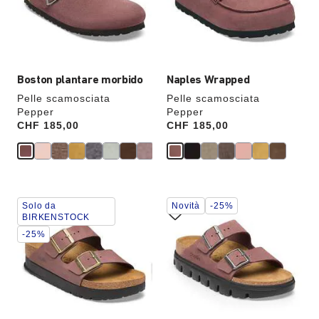
colori,
colori,
l’immagine
l’immagine
del
del
prodotto
prodotto
verrà
verrà
aggiornata
aggiornata
Boston plantare morbido
Naples Wrapped
Pelle scamosciata
Pelle scamosciata
Pepper
Pepper
Price:
CHF 185,00
Price:
CHF 185,00
Interagendo
Interagendo
Solo da
Novità
-25%
con
con
BIRKENSTOCK
le
le
-25%
anteprime
anteprime
dei
dei
colori,
colori,
l’immagine
l’immagine
del
del
prodotto
prodotto
verrà
verrà