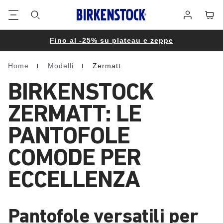
Piè
Carrel
Registrati
di
pagina
Fino al -25% su plateau e zeppe
Home
Modelli
Zermatt
Homepage
BIRKENSTOCK
ZERMATT: LE
PANTOFOLE
COMODE PER
ECCELLENZA
Pantofole versatili per