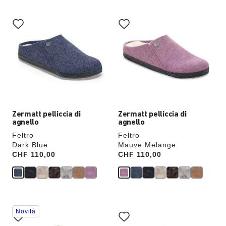
Interagendo
Interagendo
con
con
le
le
anteprime
anteprime
dei
dei
colori,
colori,
l’immagine
l’immagine
del
del
prodotto
prodotto
verrà
verrà
aggiornata
aggiornata
Zermatt pelliccia di
Zermatt pelliccia di
agnello
agnello
Feltro
Feltro
Dark Blue
Mauve Melange
Price:
CHF 110,00
Price:
CHF 110,00
Interagendo
Interagendo
Novità
con
con
le
le