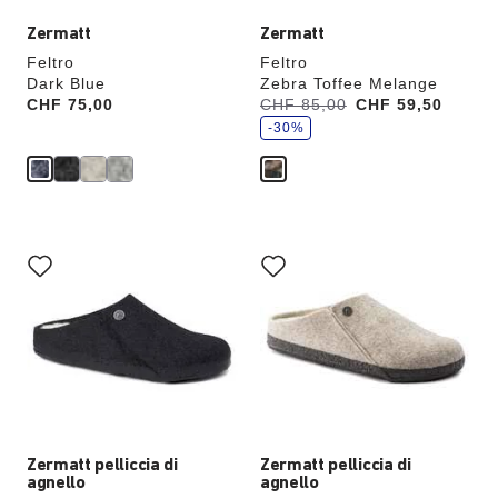
aggiornata
aggiornata
Zermatt
Zermatt
Feltro
Feltro
Dark Blue
Zebra Toffee Melange
r
Price:
CHF 75,00
Era:
CHF 85,00
ora
CHF 59,50
i
è
s
-30%
p
a
r
m
i
a
i
l
Interagendo
Interagendo
con
con
le
le
anteprime
anteprime
dei
dei
colori,
colori,
l’immagine
l’immagine
del
del
prodotto
prodotto
verrà
verrà
aggiornata
aggiornata
Zermatt pelliccia di
Zermatt pelliccia di
agnello
agnello