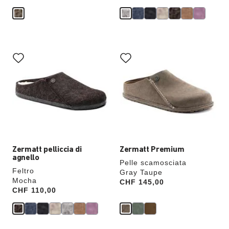
p
a
r
m
i
a
i
l
Interagendo
Interagendo
con
con
le
le
anteprime
anteprime
dei
dei
colori,
colori,
l’immagine
l’immagine
del
del
prodotto
prodotto
verrà
verrà
aggiornata
aggiornata
Zermatt pelliccia di
Zermatt Premium
agnello
Pelle scamosciata
Feltro
Gray Taupe
Mocha
Price:
CHF 145,00
Price:
CHF 110,00