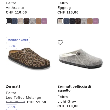
Feltro
Feltro
Anthracite
Eggnog
Price:
CHF 110,00
Price:
CHF 110,00
Interagendo
Interagendo
Member Offer
con
con
le
le
-30%
anteprime
anteprime
dei
dei
colori,
colori,
l’immagine
l’immagine
del
del
prodotto
prodotto
verrà
verrà
aggiornata
aggiornata
Zermatt
Zermatt pelliccia di
agnello
Feltro
Feltro
Leo Toffee Melange
Light Grey
r
Era:
CHF 85,00
ora
CHF 59,50
i
Price:
CHF 110,00
è
s
-30%