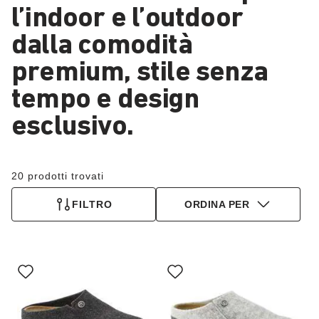
l’indoor e l’outdoor
dalla comodità
premium, stile senza
tempo e design
esclusivo.
20 prodotti trovati
FILTRO
ORDINA PER
Interagendo
Interagendo
con
con
le
le
anteprime
anteprime
dei
dei