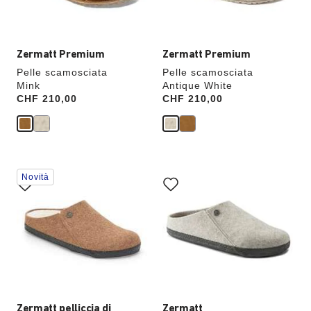
del
del
prodotto
prodotto
verrà
verrà
aggiornata
aggiornata
Zermatt Premium
Zermatt Premium
Pelle scamosciata
Pelle scamosciata
Mink
Antique White
Price:
CHF 210,00
Price:
CHF 210,00
Interagendo
Interagendo
Novità
con
con
le
le
anteprime
anteprime
dei
dei
colori,
colori,
l’immagine
l’immagine
del
del
prodotto
prodotto
verrà
verrà
aggiornata
aggiornata
Zermatt pelliccia di
Zermatt