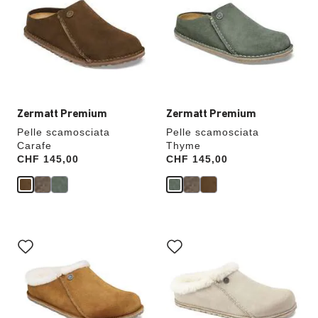
anteprime
anteprime
dei
dei
colori,
colori,
l’immagine
l’immagine
del
del
prodotto
prodotto
verrà
verrà
aggiornata
aggiornata
Zermatt Premium
Zermatt Premium
Pelle scamosciata
Pelle scamosciata
Carafe
Thyme
Price:
CHF 145,00
Price:
CHF 145,00
Interagendo
Interagendo
con
con
le
le
anteprime
anteprime
dei
dei
colori,
colori,
l’immagine
l’immagine