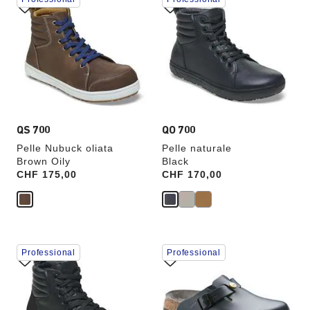
con
con
le
le
anteprime
anteprime
dei
dei
colori,
colori,
l’immagine
l’immagine
del
del
prodotto
prodotto
verrà
verrà
aggiornata
aggiornata
QS 700
QO 700
Pelle Nubuck oliata
Pelle naturale
Brown Oily
Black
Price:
CHF 175,00
Price:
CHF 170,00
Interagendo
Interagendo
Professional
Professional
con
con
le
le
anteprime
anteprime
dei
dei
colori,
colori,