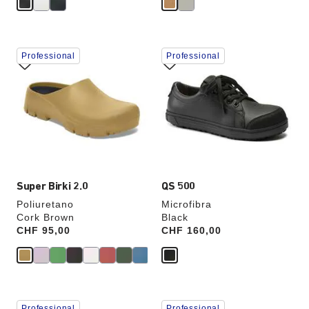
Interagendo
Interagendo
Professional
Professional
con
con
le
le
anteprime
anteprime
dei
dei
colori,
colori,
l’immagine
l’immagine
del
del
prodotto
prodotto
verrà
verrà
aggiornata
aggiornata
Super Birki 2.0
QS 500
Poliuretano
Microfibra
Cork Brown
Black
Price:
CHF 95,00
Price:
CHF 160,00
Interagendo
Interagendo
Professional
Professional