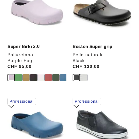
anteprime
anteprime
dei
dei
colori,
colori,
l’immagine
l’immagine
del
del
prodotto
prodotto
verrà
verrà
aggiornata
aggiornata
Super Birki 2.0
Boston Super grip
Poliuretano
Pelle naturale
Purple Fog
Black
Price:
CHF 95,00
Price:
CHF 130,00
Interagendo
Interagendo
Professional
Professional
con
con
le
le
anteprime
anteprime
dei
dei
colori,
colori,
l’immagine
l’immagine
del
del