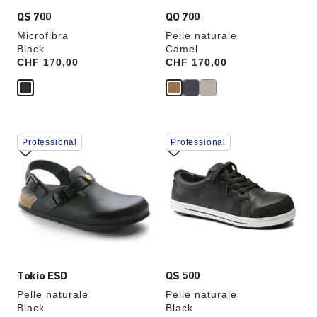
aggiornata
aggiornata
QS 700
QO 700
Microfibra
Pelle naturale
Black
Camel
Price:
CHF 170,00
Price:
CHF 170,00
Interagendo
Interagendo
Professional
Professional
con
con
le
le
anteprime
anteprime
dei
dei
colori,
colori,
l’immagine
l’immagine
del
del
prodotto
prodotto
verrà
verrà
aggiornata
aggiornata
Tokio ESD
QS 500
Pelle naturale
Pelle naturale
Black
Black