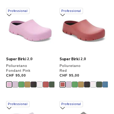
Interagendo
Interagendo
Professional
Professional
con
con
le
le
anteprime
anteprime
dei
dei
colori,
colori,
l’immagine
l’immagine
del
del
prodotto
prodotto
verrà
verrà
aggiornata
aggiornata
Super Birki 2.0
Super Birki 2.0
Poliuretano
Poliuretano
Fondant Pink
Red
Price:
CHF 95,00
Price:
CHF 95,00
Interagendo
Interagendo
Professional
Professional
con
con
le
le