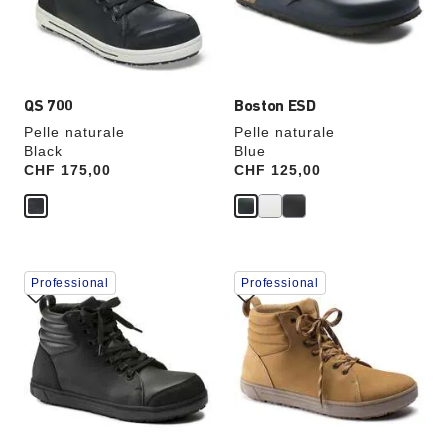
l’immagine
l’immagine
del
del
prodotto
prodotto
verrà
verrà
aggiornata
aggiornata
QS 700
Boston ESD
Pelle naturale
Pelle naturale
Black
Blue
Price:
CHF 175,00
Price:
CHF 125,00
Interagendo
Interagendo
Professional
Professional
con
con
le
le
anteprime
anteprime
dei
dei
colori,
colori,
l’immagine
l’immagine
del
del
prodotto
prodotto
verrà
verrà