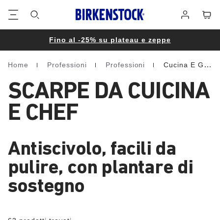
Piè
Carrel
Registrati
di
pagina
Fino al -25% su plateau e zeppe
Home
Professioni
Professioni
Cucina E Gastronomia
Homepage
SCARPE DA CUICINA
E CHEF
Antiscivolo, facili da
pulire, con plantare di
sostegno