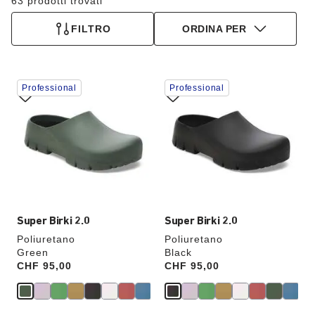
63 prodotti trovati
FILTRO
ORDINA PER
Interagendo
Interagendo
Professional
Professional
con
con
le
le
anteprime
anteprime
dei
dei
colori,
colori,
l’immagine
l’immagine
del
del
prodotto
prodotto
verrà
verrà
aggiornata
aggiornata
Super Birki 2.0
Super Birki 2.0
Poliuretano
Poliuretano
Green
Black
Price:
CHF 95,00
Price:
CHF 95,00