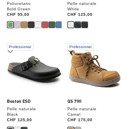
Poliuretano
Pelle naturale
Bold Green
White
Price:
CHF 95,00
Price:
CHF 125,00
Interagendo
Interagendo
Professional
Professional
con
con
le
le
anteprime
anteprime
dei
dei
colori,
colori,
l’immagine
l’immagine
del
del
prodotto
prodotto
verrà
verrà
aggiornata
aggiornata
Boston ESD
QS 700
Pelle naturale
Pelle naturale
Black
Camel
Price:
CHF 125,00
Price:
CHF 175,00