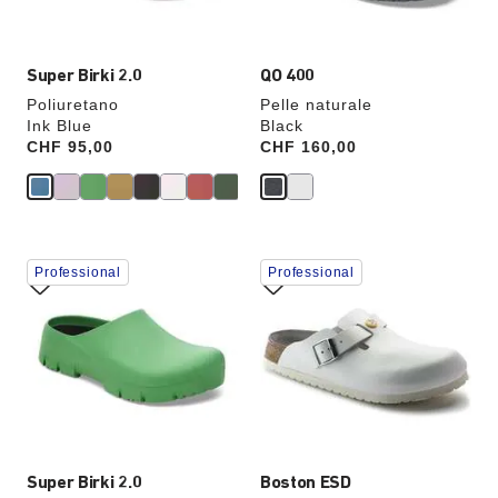
prodotto
prodotto
verrà
verrà
aggiornata
aggiornata
Super Birki 2.0
QO 400
Poliuretano
Pelle naturale
Ink Blue
Black
Price:
CHF 95,00
Price:
CHF 160,00
Interagendo
Interagendo
Professional
Professional
con
con
le
le
anteprime
anteprime
dei
dei
colori,
colori,
l’immagine
l’immagine
del
del
prodotto
prodotto
verrà
verrà
aggiornata
aggiornata
Super Birki 2.0
Boston ESD