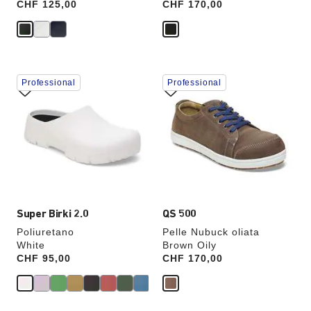
Price:
CHF 125,00
Price:
CHF 170,00
Interagendo
Interagendo
Professional
Professional
con
con
le
le
anteprime
anteprime
dei
dei
colori,
colori,
l’immagine
l’immagine
del
del
prodotto
prodotto
verrà
verrà
aggiornata
aggiornata
Super Birki 2.0
QS 500
Poliuretano
Pelle Nubuck oliata
White
Brown Oily
Price:
CHF 95,00
Price:
CHF 170,00