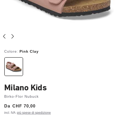
Colore:
Pink Clay
Milano Kids
Birko-Flor Nubuck
Da
Price:
CHF 70,00
incl. IVA
più spese di spedizione