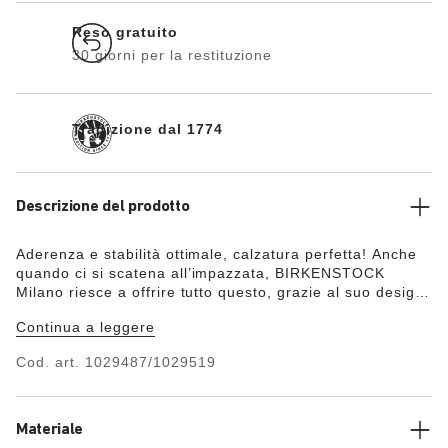
Reso gratuito
30 giorni per la restituzione
Tradizione dal 1774
Descrizione del prodotto
Aderenza e stabilità ottimale, calzatura perfetta! Anche
quando ci si scatena all’impazzata, BIRKENSTOCK
Milano riesce a offrire tutto questo, grazie al suo design
compatto con cinturino per tallone! La tomaia è in Birko-
Continua a leggere
Flor®, un materiale sintetico resistente all’usura e
delicato sulla pelle, e presenta un effetto pelle nabuk
Cod. art.
1029487/1029519
pregiata e anche tessuto e colore sono davvero simili a
quelli della vera pelle.
Materiale