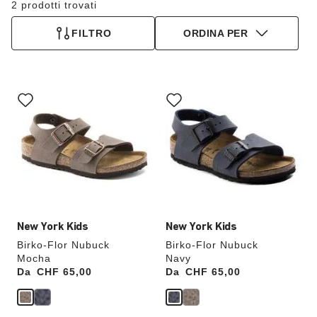
2 prodotti trovati
FILTRO
ORDINA PER
Interagendo
Interagendo
con
con
le
le
anteprime
anteprime
dei
dei
colori,
colori,
l’immagine
l’immagine
del
del
prodotto
prodotto
verrà
verrà
aggiornata
aggiornata
New York Kids
New York Kids
Birko-Flor Nubuck
Birko-Flor Nubuck
Mocha
Navy
Da
Price:
CHF 65,00
Da
Price:
CHF 65,00