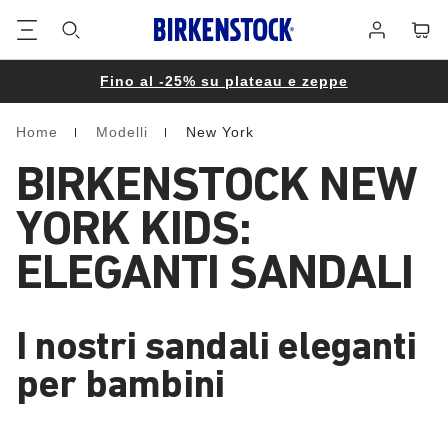
Piè
Carrel
Registrati
di
pagina
Fino al -25% su plateau e zeppe
Home
Modelli
New York
Homepage
BIRKENSTOCK NEW
YORK KIDS:
ELEGANTI SANDALI
I nostri sandali eleganti
per bambini