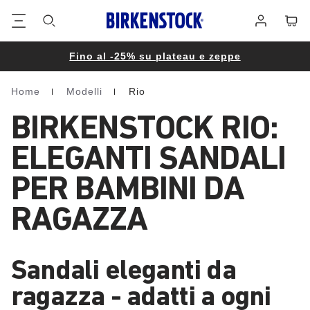
Piè
Carrel
Registrati
di
pagina
Fino al -25% su plateau e zeppe
Home
Modelli
Rio
Homepage
BIRKENSTOCK RIO:
ELEGANTI SANDALI
PER BAMBINI DA
RAGAZZA
Sandali eleganti da
ragazza - adatti a ogni