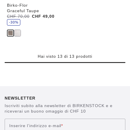
Birko-Flor
Graceful Taupe
r
Era:
CHF 70,00
ora
CHF 49,00
i
è
s
-30%
p
a
r
m
i
a
i
l
Hai visto 13 di 13 prodotti
NEWSLETTER
Iscriviti subito alla newsletter di BIRKENSTOCK e e
riceverai un buono omaggio di CHF 10
Inserire l’indirizzo e-mail
*