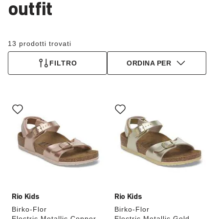
outfit
13 prodotti trovati
FILTRO
ORDINA PER
Interagendo
Interagendo
con
con
le
le
anteprime
anteprime
dei
dei
colori,
colori,
l’immagine
l’immagine
del
del
prodotto
prodotto
verrà
verrà
aggiornata
aggiornata
Rio Kids
Rio Kids
Birko-Flor
Birko-Flor
Electric Metallic Copper
Electric Metallic Gold