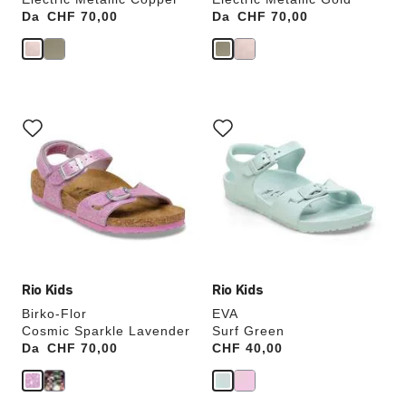
Da
Price:
CHF 70,00
Da
Price:
CHF 70,00
Interagendo
Interagendo
con
con
le
le
anteprime
anteprime
dei
dei
colori,
colori,
l’immagine
l’immagine
del
del
prodotto
prodotto
verrà
verrà
aggiornata
aggiornata
Rio Kids
Rio Kids
Birko-Flor
EVA
Cosmic Sparkle Lavender
Surf Green
Da
Price:
CHF 70,00
Price:
CHF 40,00