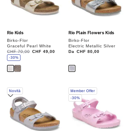
colori,
colori,
l’immagine
l’immagine
del
del
prodotto
prodotto
verrà
verrà
aggiornata
aggiornata
Rio Kids
Rio Plain Flowers Kids
Birko-Flor
Birko-Flor
Graceful Pearl White
Electric Metallic Silver
r
Era:
CHF 70,00
ora
CHF 49,00
Da
Price:
CHF 80,00
i
è
s
-30%
p
a
r
m
i
a
i
l
Interagendo
Interagendo
Novità
Member Offer
con
con
le
le
-30%
anteprime
anteprime
dei
dei
colori,
colori,
l’immagine
l’immagine
del
del
prodotto
prodotto