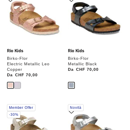
le
le
anteprime
anteprime
dei
dei
colori,
colori,
l’immagine
l’immagine
del
del
prodotto
prodotto
verrà
verrà
aggiornata
aggiornata
Rio Kids
Rio Kids
Birko-Flor
Birko-Flor
Electric Metallic Leo
Metallic Black
Copper
Da
Price:
CHF 70,00
Da
Price:
CHF 70,00
Interagendo
Interagendo
Member Offer
Novità
con
con
le
le
-30%
anteprime
anteprime
dei
dei