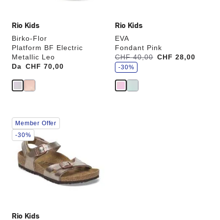
verrà
verrà
aggiornata
aggiornata
Rio Kids
Rio Kids
Birko-Flor
EVA
Platform BF Electric
Fondant Pink
r
Metallic Leo
Era:
CHF 40,00
ora
CHF 28,00
i
Da
Price:
CHF 70,00
è
s
-30%
p
a
r
m
i
a
i
l
Interagendo
Member Offer
con
le
-30%
anteprime
dei
colori,
l’immagine
del
prodotto
verrà
aggiornata
Rio Kids