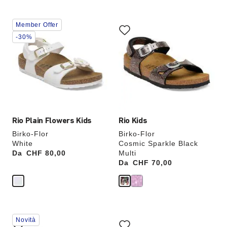
Interagendo
Interagendo
Member Offer
con
con
le
le
-30%
anteprime
anteprime
dei
dei
colori,
colori,
l’immagine
l’immagine
del
del
prodotto
prodotto
verrà
verrà
aggiornata
aggiornata
Rio Plain Flowers Kids
Rio Kids
Birko-Flor
Birko-Flor
White
Cosmic Sparkle Black
Da
Price:
CHF 80,00
Multi
Da
Price:
CHF 70,00
Interagendo
Interagendo
Novità
con
con