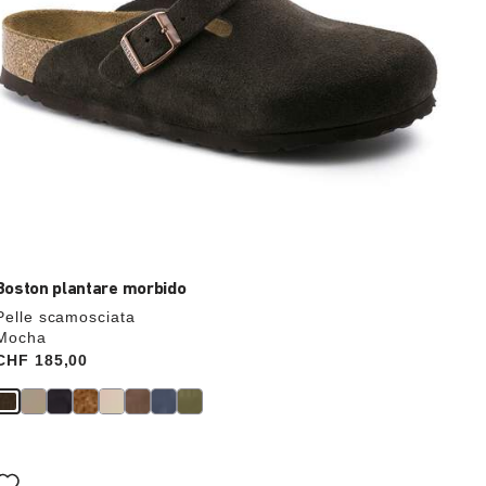
verrà
aggiornata
Boston plantare morbido
Pelle scamosciata
Mocha
Price:
CHF 185,00
Interagendo