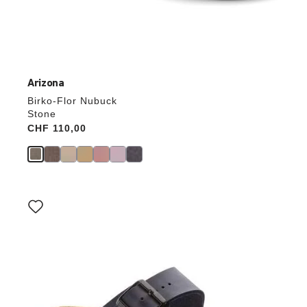
Arizona
Birko-Flor Nubuck
Stone
Price:
CHF 110,00
Interagendo
con
le
anteprime
dei
colori,
l’immagine
del
prodotto