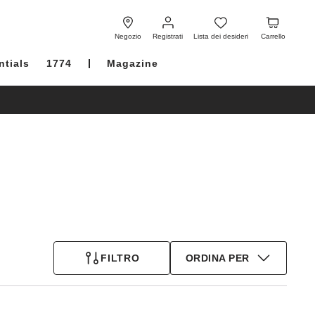
Registrati
Lista
Carrello
dei
Negozio
Registrati
Lista dei desideri
Carrello
desideri
ntials
1774
Magazine
FILTRO
ORDINA PER
Interagendo