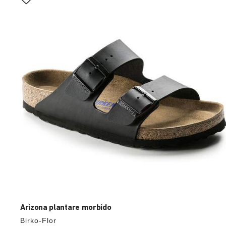
con
le
anteprime
dei
colori,
l’immagine
del
prodotto
verrà
aggiornata
Arizona plantare morbido
Birko-Flor