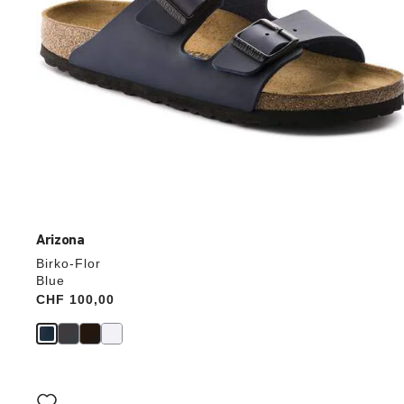
verrà
aggiornata
Arizona
Birko-Flor
Blue
Price:
CHF 100,00
Interagendo