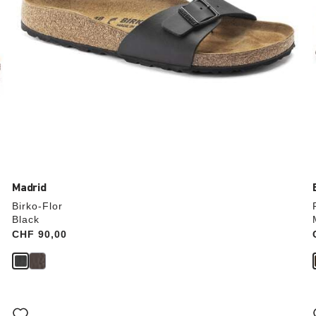
verrà
aggiornata
Madrid
Birko-Flor
Black
Price:
CHF 90,00
Interagendo