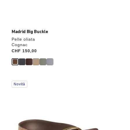
Madrid Big Buckle
Pelle oliata
Cognac
Price:
CHF 150,00
Interagendo
Novità
con
le
anteprime
dei
colori,
l’immagine
del
prodotto
verrà