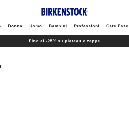
à
Donna
Uomo
Bambini
Professioni
Care Esse
Fino al -25% su plateau e zeppe
"
Interagendo