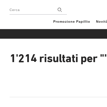
Piè
di
Negozio
Cerca
pagina
Promozione Papillio
Novit
1'214 risultati per
"
1'214
prodotti
trovati
Interagendo