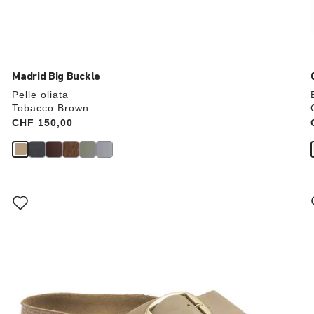
Madrid Big Buckle
Pelle oliata
Tobacco Brown
Price:
CHF 150,00
Interagendo
con
le
anteprime
dei
colori,
l’immagine
del
prodotto
verrà