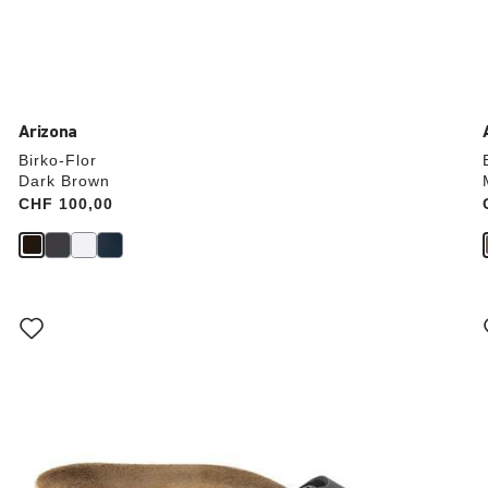
Arizona
Birko-Flor
Dark Brown
Price:
CHF 100,00
Interagendo
con
le
anteprime
dei
colori,
l’immagine
del
prodotto