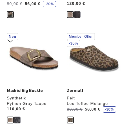
S
Vorher:
Jetzt
Price:
120,00 €
80,00 €
56,00 €
-30%
p
a
r
e
Durch
Durch
Neu
Member Offer
Anklicken
Anklicken
der
der
-30%
Farben
Farben
werden
werden
die
die
Produktbilder
Produktbilder
aktualisiert.
aktualisiert.
Madrid Big Buckle
Zermatt
Synthetik
Felt
Python Gray Taupe
Leo Toffee Melange
S
Price:
110,00 €
Vorher:
Jetzt
80,00 €
56,00 €
-30%
p
a
r
e