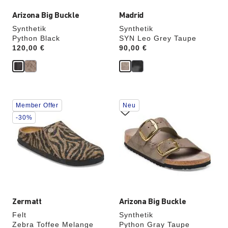
Arizona Big Buckle
Madrid
Synthetik
Synthetik
Python Black
SYN Leo Grey Taupe
Price:
120,00 €
Price:
90,00 €
Durch
Durch
Member Offer
Neu
Anklicken
Anklicken
der
der
-30%
Farben
Farben
werden
werden
die
die
Produktbilder
Produktbilder
aktualisiert.
aktualisiert.
Zermatt
Arizona Big Buckle
Felt
Synthetik
Zebra Toffee Melange
Python Gray Taupe