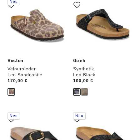
Neu
Anklicken
Anklicken
der
der
Farben
Farben
werden
werden
die
die
Produktbilder
Produktbilder
aktualisiert.
aktualisiert.
Boston
Gizeh
Veloursleder
Synthetik
Leo Sandcastle
Leo Black
Price:
170,00 €
Price:
100,00 €
Durch
Durch
Neu
Neu
Anklicken
Anklicken
der
der
Farben
Farben
werden
werden