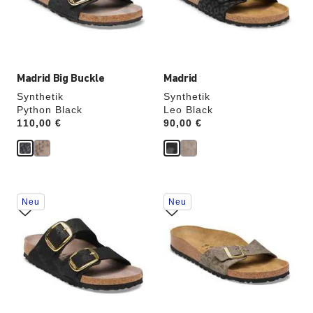
die
die
Produktbilder
Produktbilder
aktualisiert.
aktualisiert.
Madrid Big Buckle
Madrid
Synthetik
Synthetik
Python Black
Leo Black
Price:
110,00 €
Price:
90,00 €
Durch
Durch
Neu
Neu
Anklicken
Anklicken
der
der
Farben
Farben
werden
werden
die
die
Produktbilder
Produktbilder
aktualisiert.
aktualisiert.