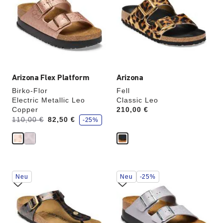
Farben
Farben
werden
werden
die
die
Produktbilder
Produktbilder
aktualisiert.
aktualisiert.
Arizona Flex Platform
Arizona
Birko-Flor
Fell
Electric Metallic Leo
Classic Leo
Copper
Price:
210,00 €
S
Vorher:
Jetzt
110,00 €
82,50 €
-25%
p
a
r
e
Durch
Durch
Neu
Neu
-25%
Anklicken
Anklicken
der
der
Farben
Farben
werden
werden
die
die