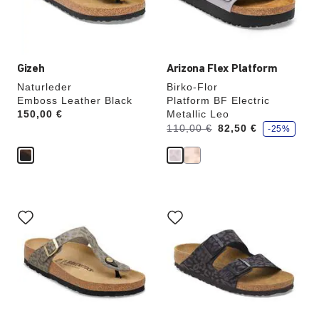
Produktbilder
Produktbilder
aktualisiert.
aktualisiert.
Gizeh
Arizona Flex Platform
Naturleder
Birko-Flor
Emboss Leather Black
Platform BF Electric
Price:
150,00 €
Metallic Leo
S
Vorher:
Jetzt
110,00 €
82,50 €
-25%
p
a
r
e
Durch
Durch
Anklicken
Anklicken
der
der
Farben
Farben
werden
werden
die
die
Produktbilder
Produktbilder
aktualisiert.
aktualisiert.