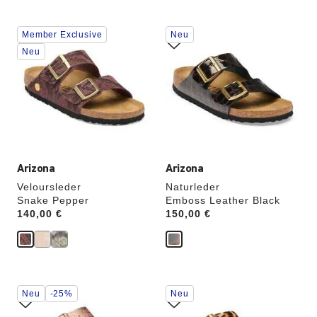
Durch
Durch
Member Exclusive
Neu
Anklicken
Anklicken
der
der
Neu
Farben
Farben
werden
werden
die
die
Produktbilder
Produktbilder
aktualisiert.
aktualisiert.
Arizona
Arizona
Veloursleder
Naturleder
Snake Pepper
Emboss Leather Black
Price:
140,00 €
Price:
150,00 €
Durch
Durch
Neu
-25%
Neu
Anklicken
Anklicken
der
der