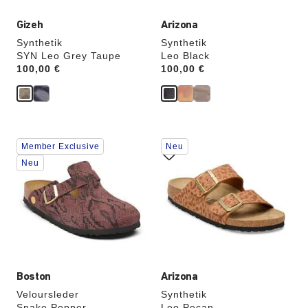
Gizeh
Arizona
Synthetik
Synthetik
SYN Leo Grey Taupe
Leo Black
Price:
100,00 €
Price:
100,00 €
Durch
Durch
Member Exclusive
Neu
Anklicken
Anklicken
der
der
Neu
Farben
Farben
werden
werden
die
die
Produktbilder
Produktbilder
aktualisiert.
aktualisiert.
Boston
Arizona
Veloursleder
Synthetik
Snake Pepper
Leo Pecan