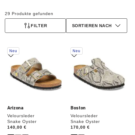
29 Produkte gefunden
FILTER
SORTIEREN NACH
Durch
Durch
Neu
Neu
Anklicken
Anklicken
der
der
Farben
Farben
werden
werden
die
die
Produktbilder
Produktbilder
aktualisiert.
aktualisiert.
Arizona
Boston
Veloursleder
Veloursleder
Snake Oyster
Snake Oyster
Price:
140,00 €
Price:
170,00 €