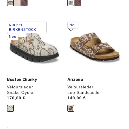
Durch
Durch
Nur bei
Neu
Anklicken
Anklicken
BIRKENSTOCK
der
der
Neu
Farben
Farben
werden
werden
die
die
Produktbilder
Produktbilder
aktualisiert.
aktualisiert.
Boston Chunky
Arizona
Veloursleder
Veloursleder
Snake Oyster
Leo Sandcastle
Price:
170,00 €
Price:
140,00 €
Durch
Durch