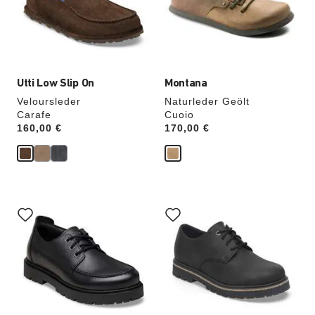
die
die
Produktbilder
Produktbilder
aktualisiert.
aktualisiert.
Utti Low Slip On
Montana
Veloursleder
Naturleder Geölt
Carafe
Cuoio
Price:
160,00 €
Price:
170,00 €
Durch
Durch
Anklicken
Anklicken
der
der
Farben
Farben
werden
werden
die
die
Produktbilder
Produktbilder
aktualisiert.
aktualisiert.