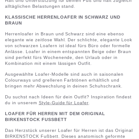
Halt und Unterstützung für deinen Fuß und hält zugleich
alltäglichen Belastungen stand.
KLASSISCHE HERRENLOAFER IN SCHWARZ UND
BRAUN
Herrenloafer in Braun und Schwarz sind eine ebenso
elegante wie zeitlose Wahl. Der schlichte, elegante Look
von schwarzen Loafern ist ideal fürs Büro oder formelle
Anlässe. Loafer in einem entspannten Beige oder Braun
sind perfekt fürs Wochenende, den Urlaub oder in
Kombination mit einem lässigen Outfit.
Ausgewählte Loafer-Modelle sind auch in saisonalen
Colourways und grelleren Farbtönen erhältlich und
bringen mehr Abwechslung in deinen Schuhschrank.
Du suchst nach Ideen für dein Outfit? Inspiration findest
du in unserem
Style-Guide für Loafer
.
LOAFER FÜR HERREN MIT DEM ORIGINAL
BIRKENSTOCK FUSSBETT
Das Herzstück unserer Loafer für Herren ist das Original
BIRKENSTOCK Fußbett. Dieses anatomisch geformte