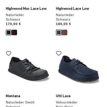
Highwood Moc Lace Low
Highwood Lace Low
Naturleder
Naturleder
Schwarz
Schwarz
Price:
170,00 €
Price:
180,00 €
Durch
Durch
Anklicken
Anklicken
der
der
Farben
Farben
werden
werden
die
die
Produktbilder
Produktbilder
aktualisiert.
aktualisiert.
Montana
Utti Lace
Naturleder Geölt
Veloursleder
Schwarz
New Navy