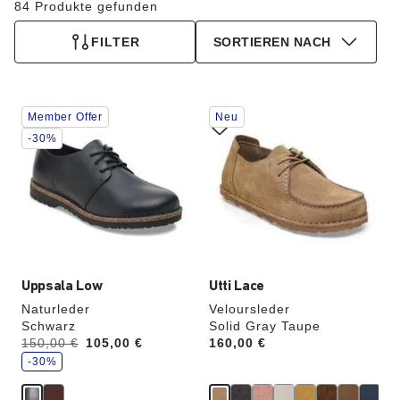
84 Produkte gefunden
FILTER
SORTIEREN NACH
Durch
Durch
Member Offer
Neu
Anklicken
Anklicken
der
der
-30%
Farben
Farben
werden
werden
die
die
Produktbilder
Produktbilder
aktualisiert.
aktualisiert.
Uppsala Low
Utti Lace
Naturleder
Veloursleder
Schwarz
Solid Gray Taupe
S
Vorher:
150,00 €
Jetzt
105,00 €
Price:
160,00 €
p
a
-30%
r
e