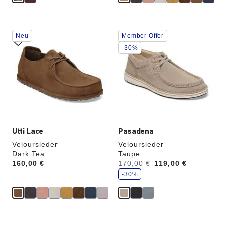
Durch
Durch
Neu
Member Offer
Anklicken
Anklicken
der
der
-30%
Farben
Farben
werden
werden
die
die
Produktbilder
Produktbilder
aktualisiert.
aktualisiert.
Utti Lace
Pasadena
Veloursleder
Veloursleder
Dark Tea
Taupe
S
Price:
160,00 €
Vorher:
170,00 €
Jetzt
119,00 €
p
a
-30%
r
e
Durch
Durch