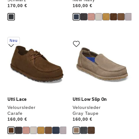
Price:
170,00 €
Price:
160,00 €
Durch
Durch
Neu
Anklicken
Anklicken
der
der
Farben
Farben
werden
werden
die
die
Produktbilder
Produktbilder
aktualisiert.
aktualisiert.
Utti Lace
Utti Low Slip On
Veloursleder
Veloursleder
Carafe
Gray Taupe
Price:
160,00 €
Price:
160,00 €