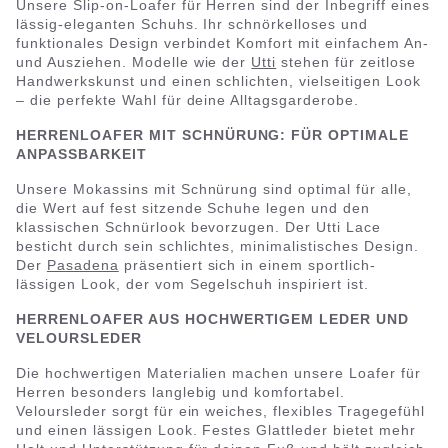
Unsere Slip-on-Loafer für Herren sind der Inbegriff eines
lässig-eleganten Schuhs. Ihr schnörkelloses und
funktionales Design verbindet Komfort mit einfachem An-
und Ausziehen. Modelle wie der
Utti
stehen für zeitlose
Handwerkskunst und einen schlichten, vielseitigen Look
– die perfekte Wahl für deine Alltagsgarderobe.
HERRENLOAFER MIT SCHNÜRUNG: FÜR OPTIMALE
ANPASSBARKEIT
Unsere Mokassins mit Schnürung sind optimal für alle,
die Wert auf fest sitzende Schuhe legen und den
klassischen Schnürlook bevorzugen. Der Utti Lace
besticht durch sein schlichtes, minimalistisches Design.
Der
Pasadena
präsentiert sich in einem sportlich-
lässigen Look, der vom Segelschuh inspiriert ist.
HERRENLOAFER AUS HOCHWERTIGEM LEDER UND
VELOURSLEDER
Die hochwertigen Materialien machen unsere Loafer für
Herren besonders langlebig und komfortabel.
Veloursleder sorgt für ein weiches, flexibles Tragegefühl
und einen lässigen Look. Festes Glattleder bietet mehr