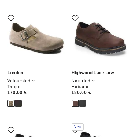
Durch
Durch
Anklicken
Anklicken
der
der
Farben
Farben
werden
werden
die
die
Produktbilder
Produktbilder
aktualisiert.
aktualisiert.
London
Highwood Lace Low
Veloursleder
Naturleder
Taupe
Habana
Price:
170,00 €
Price:
180,00 €
Durch
Durch
Neu
Anklicken
Anklicken
der
der