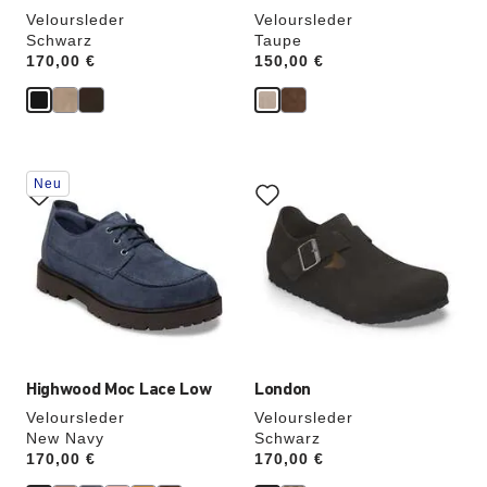
Veloursleder
Veloursleder
Schwarz
Taupe
Price:
170,00 €
Price:
150,00 €
Durch
Durch
Neu
Anklicken
Anklicken
der
der
Farben
Farben
werden
werden
die
die
Produktbilder
Produktbilder
aktualisiert.
aktualisiert.
Highwood Moc Lace Low
London
Veloursleder
Veloursleder
New Navy
Schwarz
Price:
170,00 €
Price:
170,00 €