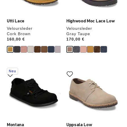
Utti Lace
Highwood Moc Lace Low
Veloursleder
Veloursleder
Cork Brown
Gray Taupe
Price:
160,00 €
Price:
170,00 €
Durch
Durch
Neu
Anklicken
Anklicken
der
der
Farben
Farben
werden
werden
die
die
Produktbilder
Produktbilder
aktualisiert.
aktualisiert.
Montana
Uppsala Low