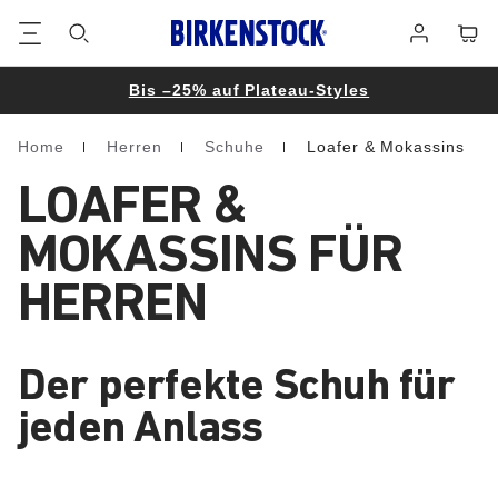
Footer
Waren
Anmelden
Bis –25% auf Plateau-Styles
Home
Herren
Schuhe
Loafer & Mokassins
Homepage
LOAFER &
MOKASSINS FÜR
HERREN
Der perfekte Schuh für
jeden Anlass