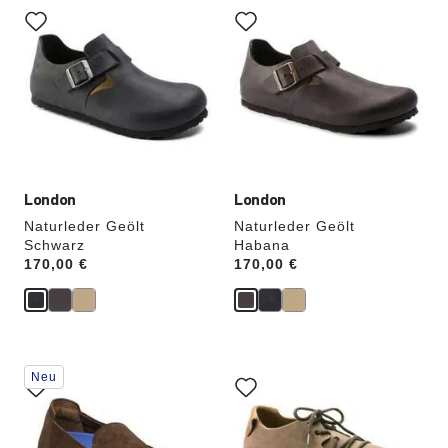
Anklicken
Anklicken
der
der
Farben
Farben
werden
werden
die
die
Produktbilder
Produktbilder
aktualisiert.
aktualisiert.
London
London
Naturleder Geölt
Naturleder Geölt
Schwarz
Habana
Price:
170,00 €
Price:
170,00 €
Durch
Durch
Neu
Anklicken
Anklicken
der
der
Farben
Farben
werden
werden