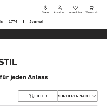
Anmelden
Wunschliste
Warenkorb
Stores
Anmelden
Wunschliste
Warenkorb
ls
1774
Journal
STIL
 für jeden Anlass
FILTER
SORTIEREN NACH