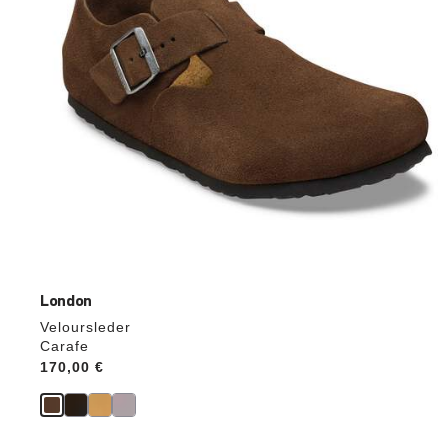
aktualisiert.
London
Veloursleder
Carafe
Price:
170,00 €