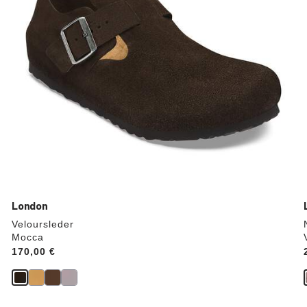
aktualisiert.
London
Veloursleder
Mocca
Price:
170,00 €