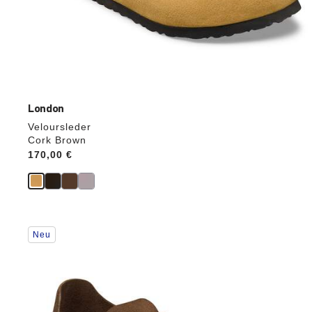
London
Veloursleder
Cork Brown
Price:
170,00 €
Durch
Neu
Anklicken
der
Farben
werden
die
Produktbilder