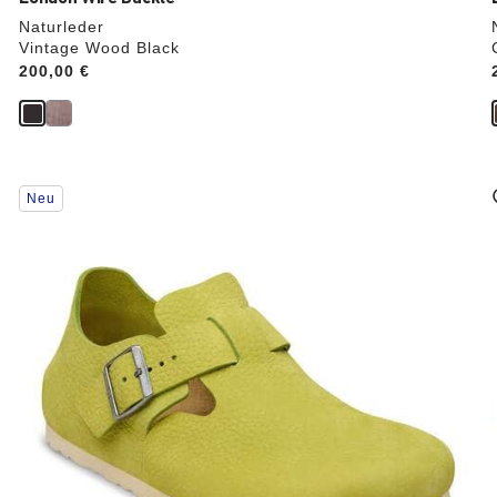
Naturleder
Vintage Wood Black
Price:
200,00 €
Durch
Neu
Anklicken
der
Farben
werden
die
Produktbilder
aktualisiert.