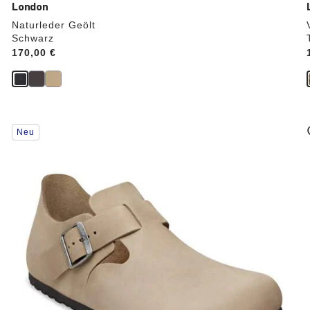
London
Naturleder Geölt
Schwarz
Price:
170,00 €
Durch
Neu
Anklicken
der
Farben
werden
die
Produktbilder
aktualisiert.