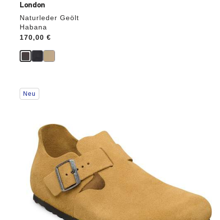
London
Naturleder Geölt
Habana
Price:
170,00 €
Durch
Neu
Anklicken
der
Farben
werden
die
Produktbilder
aktualisiert.