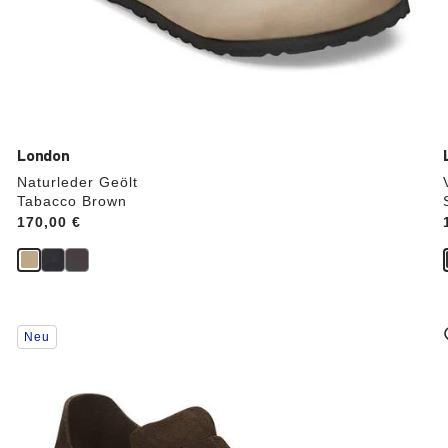
London
Naturleder Geölt
Tabacco Brown
Price:
170,00 €
Durch
Neu
Anklicken
der
Farben
werden
die
Produktbilder