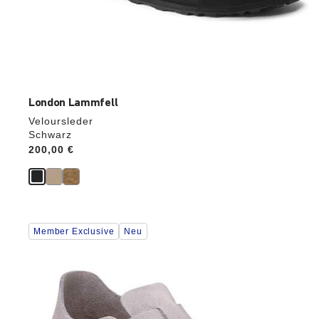
London Lammfell
Veloursleder
Schwarz
Price:
200,00 €
Durch
Member Exclusive
Neu
Anklicken
der
Farben
werden
die
Produktbilder
aktualisiert.