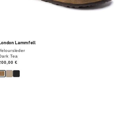
London Lammfell
Veloursleder
Dark Tea
Price:
200,00 €