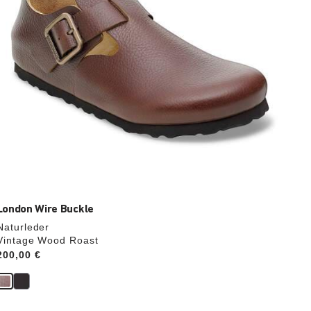
aktualisiert.
London Wire Buckle
Naturleder
Vintage Wood Roast
Price:
200,00 €