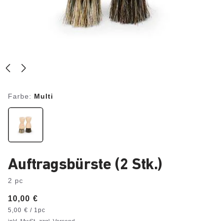
Farbe:
Multi
Auftragsbürste (2 Stk.)
2 pc
Price:
10,00 €
Preis
pro
5,00 € / 1pc
Einheit: