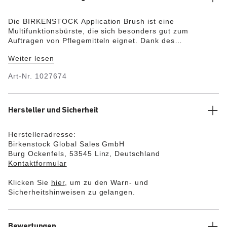
Die BIRKENSTOCK Application Brush ist eine
Multifunktionsbürste, die sich besonders gut zum
Auftragen von Pflegemitteln eignet. Dank des
Bürstenkopfes kann jede Ecke des Schuhs gut erreicht
Weiter lesen
werden, um das Pflegemittel gleichmäßig zu verteilen.
Es werden zwei Bürsten mit zwei verschiedenen
Art-Nr.
1027674
Haarfarbvarianten (dunkel & hell) geliefert.
Hersteller und Sicherheit
Herstelleradresse:
Birkenstock Global Sales GmbH
Burg Ockenfels, 53545 Linz, Deutschland
Kontaktformular
Klicken Sie
hier
, um zu den Warn- und
Sicherheitshinweisen zu gelangen.
Bewertungen