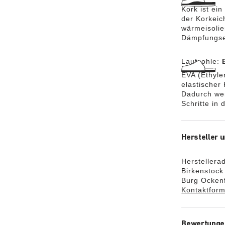
Kork ist ei
der Korkeic
wärmeisolie
Dämpfungse
Laufsohle:
EVA (Ethylen
elastischer
Dadurch we
Schritte in
Hersteller u
Herstellera
Birkenstoc
Burg Ockenf
Kontaktform
Bewertunge