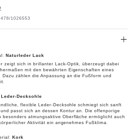
ornschnalle. Die Decksohle des Halb-Exquisit-
n
st komplett mit weichem Piumato-Leder bezogen und
inen außergewöhnlich hohen Tragekomfort. Das
6478/1026553
l besteht aus hochwertigem Naturleder mit glänzender
chtung.
al:
Naturleder Lack
 zeigt sich in brillanter Lack-Optik, überzeugt dabei
chermaßen mit den bewährten Eigenschaften eines
. Dazu zählen die Anpassung an die Fußform und
it.
:
Leder-Decksohle
undliche, flexible Leder-Decksohle schmiegt sich sanft
und passt sich an dessen Kontur an. Die offenporige
 besonders atmungsaktive Oberfläche ermöglicht auch
 körperlicher Aktivität ein angenehmes Fußklima.
rial:
Kork