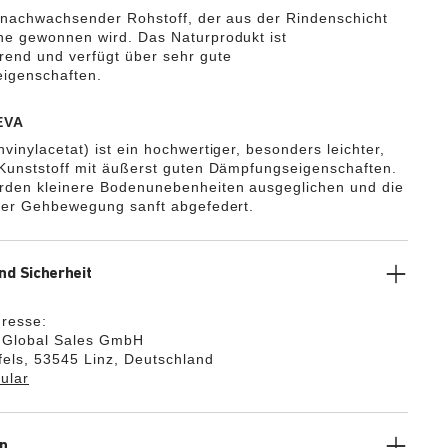
n nachwachsender Rohstoff, der aus der Rindenschicht
he gewonnen wird. Das Naturprodukt ist
rend und verfügt über sehr gute
igenschaften.
EVA
vinylacetat) ist ein hochwertiger, besonders leichter,
 Kunststoff mit äußerst guten Dämpfungseigenschaften.
rden kleinere Bodenunebenheiten ausgeglichen und die
 der Gehbewegung sanft abgefedert.
nd Sicherheit
dresse:
k Global Sales GmbH
els, 53545 Linz, Deutschland
ular
n