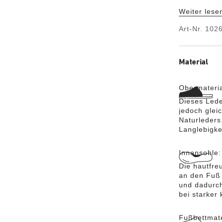
eleganten D
Weiter lese
Fußbettes i
sorgt für e
Art-Nr.
102
Obermateria
Lackbeschi
Material
Obermateri
Dieses Leder
jedoch glei
Naturleders
Langlebigke
Innensohle
Die hautfre
an den Fuß 
und dadurch
bei starker
Fußbettmate