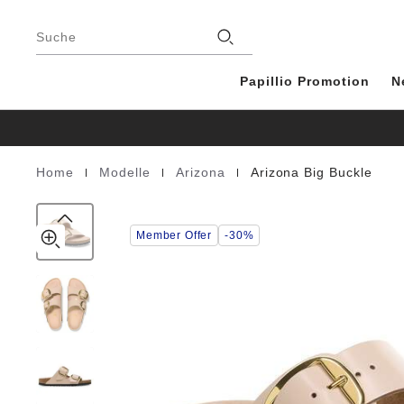
Arizona
details
Footer
about
Big
Stores
product
Suche
Buckle
materials
Natural
Leather
Papillio Promotion
N
Patent
|
|
|
Home
Modelle
Arizona
Arizona Big Buckle
Homepage
Member Offer
-30%