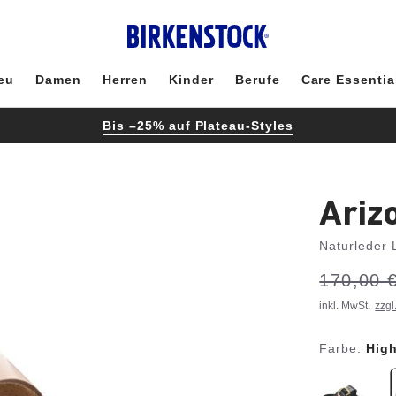
eu
Damen
Herren
Kinder
Berufe
Care Essentia
Bis –25% auf Plateau-Styles
Ariz
Naturleder 
S
Vorher:
170,00 
Jetzt
p
a
r
inkl. MwSt.
zzgl
e
Farbe:
Hig