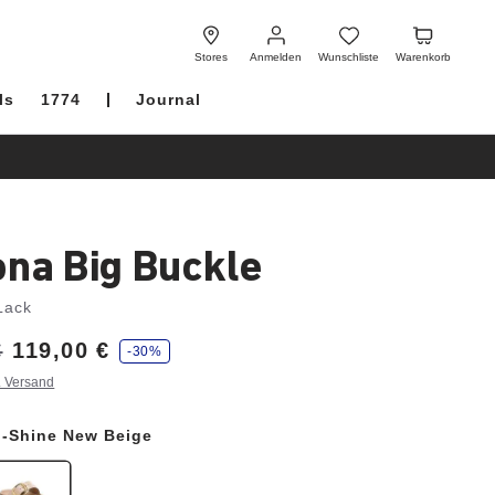
Anmelden
Wunschliste
Warenkorb
Stores
Anmelden
Wunschliste
Warenkorb
ls
1774
Journal
ona Big Buckle
Lack
€
119,00 €
-30%
. Versand
h-Shine New Beige