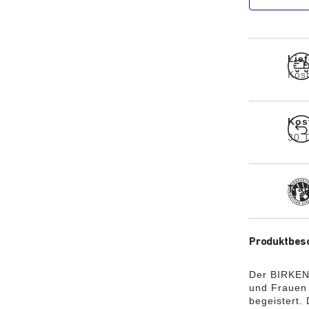
Lief
Kos
Kos
30 
Trad
Produktbes
Der BIRKENS
und Frauen 
begeistert. 