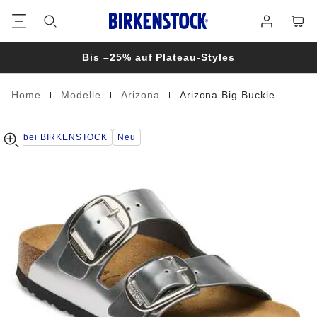
Arizona
details
Footer
Waren
Anmelden
about
Big
product
Buckle
materials
Natural
Leather
Bis –25% auf Plateau-Styles
|
|
|
Home
Modelle
Arizona
Arizona Big Buckle
Homepage
Nur bei BIRKENSTOCK
Neu