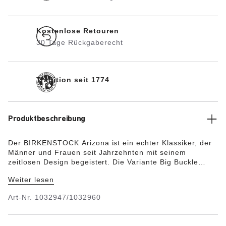
Kostenlose Retouren
30 Tage Rückgaberecht
Tradition seit 1774
Produktbeschreibung
Der BIRKENSTOCK Arizona ist ein echter Klassiker, der
Männer und Frauen seit Jahrzehnten mit seinem
zeitlosen Design begeistert. Die Variante Big Buckle
zeigt sich mit einer großen, eleganten Dornschnalle –
Weiter lesen
ein toller, markanter Blickfang auf der ansonsten schlicht
gehaltenen Sandale. Diese Sandale wurde im
Art-Nr.
1032947/1032960
extravaganten Metallic-Look neu interpretiert. Die
spiegelnde Folie lässt den Klassiker in neuem Glanz
erstrahlen und macht garantiert jedes Outfit zu einem