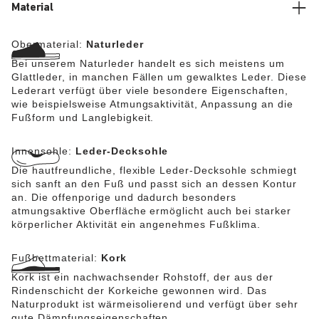
Blickfang. Das Obermaterial besteht aus hochwertigem,
Material
weichem Naturleder.
Obermaterial:
Naturleder
Bei unserem Naturleder handelt es sich meistens um
Glattleder, in manchen Fällen um gewalktes Leder. Diese
Lederart verfügt über viele besondere Eigenschaften,
wie beispielsweise Atmungsaktivität, Anpassung an die
Fußform und Langlebigkeit.
Innensohle:
Leder-Decksohle
Die hautfreundliche, flexible Leder-Decksohle schmiegt
sich sanft an den Fuß und passt sich an dessen Kontur
an. Die offenporige und dadurch besonders
atmungsaktive Oberfläche ermöglicht auch bei starker
körperlicher Aktivität ein angenehmes Fußklima.
Fußbettmaterial:
Kork
Kork ist ein nachwachsender Rohstoff, der aus der
Rindenschicht der Korkeiche gewonnen wird. Das
Naturprodukt ist wärmeisolierend und verfügt über sehr
gute Dämpfungseigenschaften.