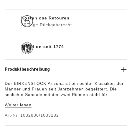
Kostenlose Retouren
30 Tage Rückgaberecht
Tradition seit 1774
Produktbeschreibung
Der BIRKENSTOCK Arizona ist ein echter Klassiker, der
Männer und Frauen seit Jahrzehnten begeistert. Die
schlichte Sandale mit den zwei Riemen steht für
zeitloses Design und hat sich längst zu einem
Weiter lesen
komfortablen Kultschuh entwickelt. Das Obermaterial
besteht aus dem hautfreundlichen und strapazierfähigen
Art-Nr.
1032830/1033132
Synthetikmaterial Birko-Flor®.