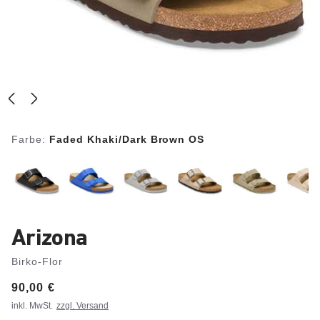
Farbe:
Faded Khaki/Dark Brown OS
Arizona
Birko-Flor
Price:
90,00 €
inkl. MwSt.
zzgl. Versand