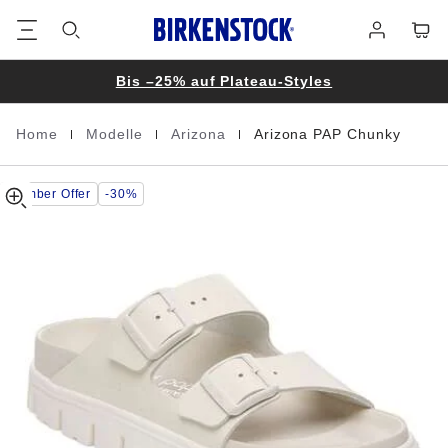
Arizona
details
Footer
Waren
Anmelden
about
Chunky
product
Natural
materials
Leather
Bis –25% auf Plateau-Styles
|
|
|
Home
Modelle
Arizona
Arizona PAP Chunky
Homepage
Member Offer
-30%