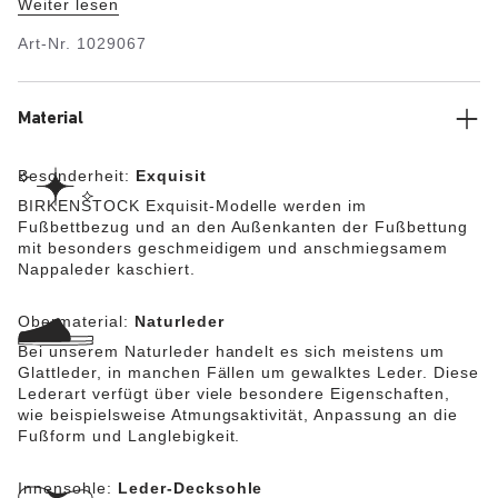
Weiter lesen
extrem tiefen Profillinien. Dank der Abschrägung vorne
und hinten wird maximaler Laufkomfort erzielt. Das
Art-Nr.
1029067
Exquisit-Fußbett ist komplett mit weichem Nappa-Leder
bezogen und sorgt für einen außergewöhnlich hohen
Tragekomfort. Das Obermaterial besteht aus
hochwertigem, besonders weichem Naturleder.
Material
Besonderheit:
Exquisit
BIRKENSTOCK Exquisit-Modelle werden im
Fußbettbezug und an den Außenkanten der Fußbettung
mit besonders geschmeidigem und anschmiegsamem
Nappaleder kaschiert.
Obermaterial:
Naturleder
Bei unserem Naturleder handelt es sich meistens um
Glattleder, in manchen Fällen um gewalktes Leder. Diese
Lederart verfügt über viele besondere Eigenschaften,
wie beispielsweise Atmungsaktivität, Anpassung an die
Fußform und Langlebigkeit.
Innensohle:
Leder-Decksohle