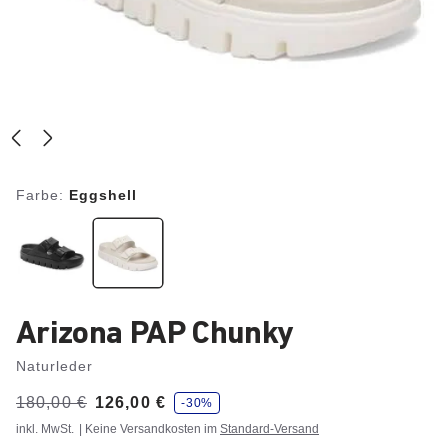
Farbe:
Eggshell
Arizona PAP Chunky
Naturleder
S
Vorher:
180,00 €
Jetzt
126,00 €
-30%
p
a
inkl. MwSt.
| Keine Versandkosten im
Standard-Versand
r
e