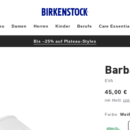
eu
Damen
Herren
Kinder
Berufe
Care Essentia
Bis –25% auf Plateau-Styles
Barb
EVA
Price:
45,00 €
inkl. MwSt.
zzgl
Farbe:
Wei