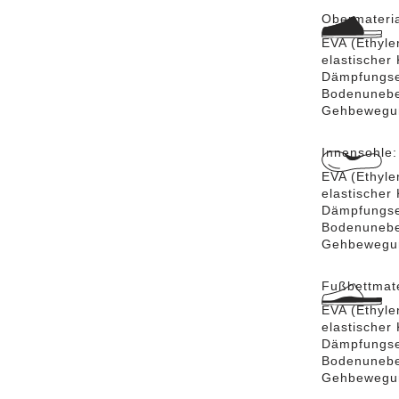
Obermateri
EVA (Ethylen
elastischer
Dämpfungse
Bodenuneben
Gehbewegun
Innensohle
EVA (Ethylen
elastischer
Dämpfungse
Bodenuneben
Gehbewegun
Fußbettmate
EVA (Ethylen
elastischer
Dämpfungse
Bodenuneben
Gehbewegun