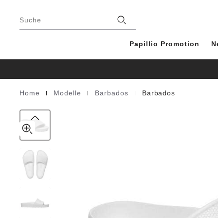
Barbados
details
Footer
about
EVA
Stores
product
Suche
materials
Papillio Promotion
N
|
|
|
Home
Modelle
Barbados
Barbados
Homepage