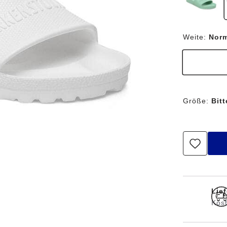
Weite:
Nor
Größe:
Bit
Lief
Kos