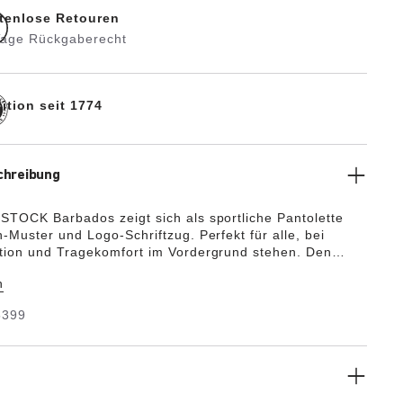
tenlose Retouren
Tage Rückgaberecht
ition seit 1774
chreibung
TOCK Barbados zeigt sich als sportliche Pantolette
-Muster und Logo-Schriftzug. Perfekt für alle, bei
ion und Tragekomfort im Vordergrund stehen. Den
len nachempfunden, besteht diese Sandale aus dem
n
eichten, flexiblen Material EVA. Der hochwertige,
rale und schadstoffgeprüfte Kunststoff ist
5399
bierend, wasserfest und hautfreundlich. Daher ist die
 gemacht für den Einsatz am Strand, im Garten oder im
nd Spa-Bereich.