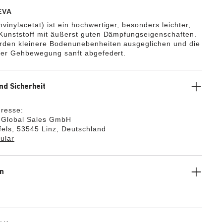
EVA
vinylacetat) ist ein hochwertiger, besonders leichter,
 Kunststoff mit äußerst guten Dämpfungseigenschaften.
rden kleinere Bodenunebenheiten ausgeglichen und die
 der Gehbewegung sanft abgefedert.
nd Sicherheit
dresse:
k Global Sales GmbH
els, 53545 Linz, Deutschland
ular
n