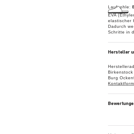
Laufsohle:
EVA (Ethylen
elastischer
Dadurch we
Schritte in
Hersteller u
Herstellera
Birkenstoc
Burg Ockenf
Kontaktform
Bewertunge