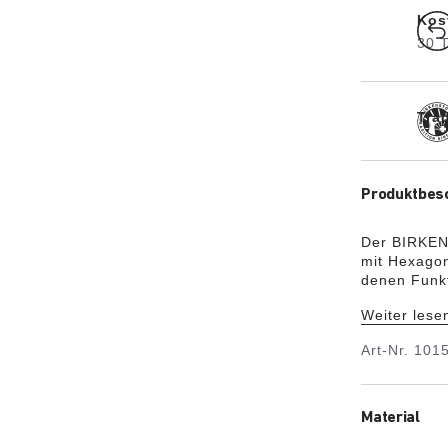
Kos
30 
Trad
Produktbes
Der BIRKENS
mit Hexagon
denen Funkt
Kork-Sanda
Weiter lese
besonders l
geruchsneut
Art-Nr.
101
schockabsor
Sandale wie
Wellness- u
Material