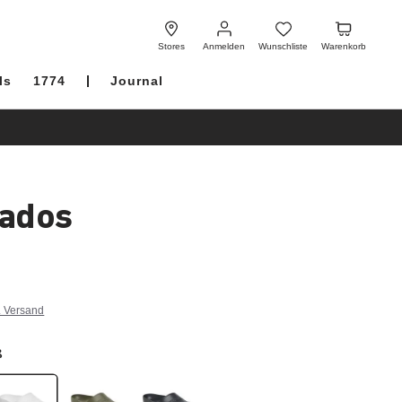
Anmelden
Wunschliste
Warenkorb
Stores
Anmelden
Wunschliste
Warenkorb
ls
1774
Journal
ados
. Versand
ß