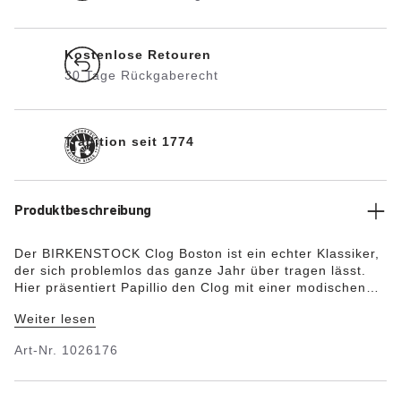
Kostenlose Retouren
30 Tage Rückgaberecht
Tradition seit 1774
Produktbeschreibung
Der BIRKENSTOCK Clog Boston ist ein echter Klassiker,
der sich problemlos das ganze Jahr über tragen lässt.
Hier präsentiert Papillio den Clog mit einer modischen
Plateausohle mit extrem tiefen Profillinien. Dank des
Weiter lesen
Anschliffs wird maximaler Laufkomfort erzielt. Das
Obermaterial besteht aus besonders weichem
Art-Nr.
1026176
Veloursleder, das sich wie eine zweite Haut an den Fuß
anschmiegt.