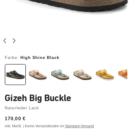
Farbe:
High Shine Black
Gizeh Big Buckle
Naturleder Lack
Price:
170,00 €
inkl. MwSt.
| Keine Versandkosten im
Standard-Versand