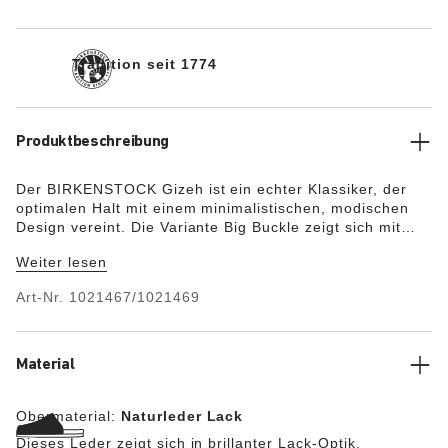
Tradition seit 1774
Produktbeschreibung
Der BIRKENSTOCK Gizeh ist ein echter Klassiker, der
optimalen Halt mit einem minimalistischen, modischen
Design vereint. Die Variante Big Buckle zeigt sich mit
einer großen, eleganten Dornschnalle. Die Decksohle
Weiter lesen
des Halb-Exquisit-Fußbettes ist komplett mit weichem
Piumato-Leder bezogen und sorgt für einen
Art-Nr.
1021467/1021469
außergewöhnlich hohen Tragekomfort. Das Obermaterial
besteht aus hochwertigem Naturleder mit glänzender
Lackbeschichtung.
Material
Obermaterial:
Naturleder Lack
Dieses Leder zeigt sich in brillanter Lack-Optik,