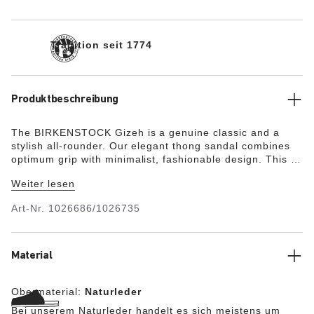
Tradition seit 1774
Produktbeschreibung
The BIRKENSTOCK Gizeh is a genuine classic and a
stylish all-rounder. Our elegant thong sandal combines
optimum grip with minimalist, fashionable design. This is
an especially feminine version of the sandal with delicate
Weiter lesen
appliqué flowers. The upper is made from high-quality
aniline leather with a special sheen.
Art-Nr.
1026686/1026735
Material
Obermaterial:
Naturleder
Bei unserem Naturleder handelt es sich meistens um