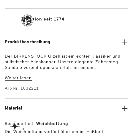
Tradition seit 1774
Produktbeschreibung
Der BIRKENSTOCK Gizeh ist ein echter Klassiker und
stilistischer Alleskönner. Unsere elegante Zehensteg-
Sandale vereint optimalen Halt mit einem
minimalistischen, modischen Design. Das Weichfußbett
Weiter lesen
sorgt dank der zusätzlichen Schaumeinlage für eine
Extraportion Tragekomfort und verwöhnt den Fuß – den
Art-Nr.
1032211
ganzen Tag. Das Obermaterial besteht aus
hochwertigem Nubukleder, das durch sein natürliches,
rustikales Aussehen überzeugt.
Material
Besonderheit:
Weichbettung
Die Weichbettung verfügt über ein im Fußbett