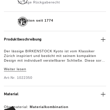
30 Tage Rückgaberecht
Tradition seit 1774
Produktbeschreibung
Der lässige BIRKENSTOCK Kyoto ist vom Klassiker
Zürich inspiriert und besticht mit seinem kompakten
Design mit individuell verstellbarer Schließe. Diese sorgt
für optimalen Halt und wird durch zwei Ziernieten
Weiter lesen
ergänzt. Das Obermaterial besteht aus besonders
weichem Veloursleder, das sich wie eine zweite Haut an
Art-Nr.
1022350
den Fuß anschmiegt, in Kombination mit hochwertigem
Nubukleder.
Material
Obermaterial:
Materialkombination