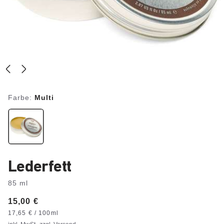
Farbe:
Multi
Lederfett
85 ml
Price:
15,00 €
Preis
pro
17,65 € / 100ml
Einheit: