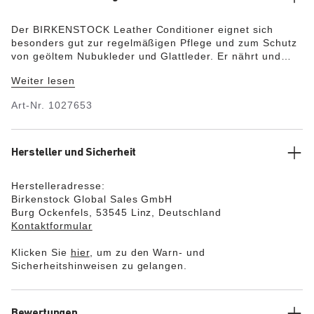
Der BIRKENSTOCK Leather Conditioner eignet sich
besonders gut zur regelmäßigen Pflege und zum Schutz
von geöltem Nubukleder und Glattleder. Er nährt und
schützt das Material und macht trockenes, sprödes
Weiter lesen
Leder wieder weich und geschmeidig.
Art-Nr.
1027653
Hersteller und Sicherheit
Herstelleradresse:
Birkenstock Global Sales GmbH
Burg Ockenfels, 53545 Linz, Deutschland
Kontaktformular
Klicken Sie
hier
, um zu den Warn- und
Sicherheitshinweisen zu gelangen.
Bewertungen