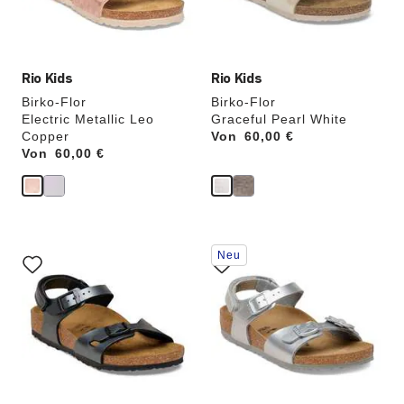
aktualisiert.
aktualisiert.
Rio Kids
Rio Kids
Birko-Flor
Birko-Flor
Electric Metallic Leo
Graceful Pearl White
Copper
Von
Price:
60,00 €
Von
Price:
60,00 €
Durch
Durch
Neu
Anklicken
Anklicken
der
der
Farben
Farben
werden
werden
die
die
Produktbilder
Produktbilder
aktualisiert.
aktualisiert.