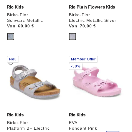
Rio Kids
Rio Plain Flowers Kids
Birko-Flor
Birko-Flor
Schwarz Metallic
Electric Metallic Silver
Von
Price:
60,00 €
Von
Price:
70,00 €
Durch
Durch
Neu
Member Offer
Anklicken
Anklicken
der
der
-30%
Farben
Farben
werden
werden
die
die
Produktbilder
Produktbilder
aktualisiert.
aktualisiert.
Rio Kids
Rio Kids
Birko-Flor
EVA
Platform BF Electric
Fondant Pink