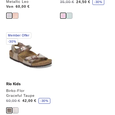
S
Metallic Leo
Vorher:
Jetzt
35,00 €
24,50 €
-30%
p
Von
Price:
60,00 €
a
r
e
Durch
Member Offer
Anklicken
der
-30%
Farben
werden
die
Produktbilder
aktualisiert.
Rio Kids
Birko-Flor
Graceful Taupe
S
Vorher:
Jetzt
60,00 €
42,00 €
-30%
p
a
r
e