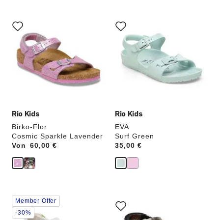
Durch
Durch
Anklicken
Anklicken
der
der
Farben
Farben
werden
werden
die
die
Produktbilder
Produktbilder
aktualisiert.
aktualisiert.
Rio Kids
Rio Kids
Birko-Flor
EVA
Cosmic Sparkle Lavender
Surf Green
Von
Price:
60,00 €
Price:
35,00 €
Durch
Durch
Member Offer
Anklicken
Anklicken
der
der
-30%