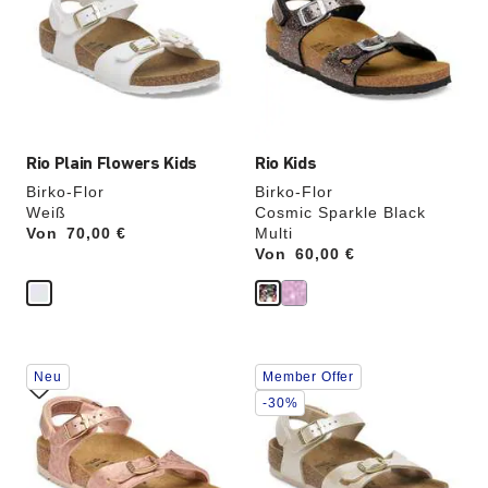
Farben
Farben
werden
werden
die
die
Produktbilder
Produktbilder
aktualisiert.
aktualisiert.
Rio Plain Flowers Kids
Rio Kids
Birko-Flor
Birko-Flor
Weiß
Cosmic Sparkle Black
Von
Price:
70,00 €
Multi
Von
Price:
60,00 €
Durch
Durch
Neu
Member Offer
Anklicken
Anklicken
der
der
-30%
Farben
Farben
werden
werden
die
die
Produktbilder
Produktbilder