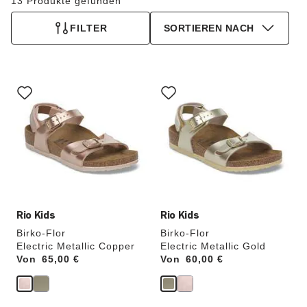
13 Produkte gefunden
FILTER
SORTIEREN NACH
Durch
Durch
Anklicken
Anklicken
der
der
Farben
Farben
werden
werden
die
die
Produktbilder
Produktbilder
aktualisiert.
aktualisiert.
Rio Kids
Rio Kids
Birko-Flor
Birko-Flor
Electric Metallic Copper
Electric Metallic Gold
Von
Price:
65,00 €
Von
Price:
60,00 €