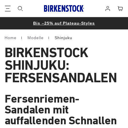
Footer
Waren
Anmelden
Bis –25% auf Plateau-Styles
Home
Modelle
Shinjuku
Homepage
BIRKENSTOCK
SHINJUKU:
FERSENSANDALEN
Fersenriemen-
Sandalen mit
auffallenden Schnallen