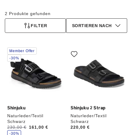
2 Produkte gefunden
FILTER
SORTIEREN NACH
Durch
Durch
Member Offer
Anklicken
Anklicken
der
der
-30%
Farben
Farben
werden
werden
die
die
Produktbilder
Produktbilder
aktualisiert.
aktualisiert.
Shinjuku
Shinjuku 2 Strap
Naturleder/Textil
Naturleder/Textil
Schwarz
Schwarz
S
Vorher:
230,00 €
Jetzt
161,00 €
Price:
220,00 €
p
a
-30%