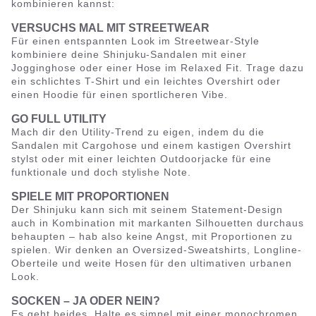
kombinieren kannst:
VERSUCHS MAL MIT STREETWEAR
Für einen entspannten Look im Streetwear-Style
kombiniere deine Shinjuku-Sandalen mit einer
Jogginghose oder einer Hose im Relaxed Fit. Trage dazu
ein schlichtes T-Shirt und ein leichtes Overshirt oder
einen Hoodie für einen sportlicheren Vibe.
GO FULL UTILITY
Mach dir den Utility-Trend zu eigen, indem du die
Sandalen mit Cargohose und einem kastigen Overshirt
stylst oder mit einer leichten Outdoorjacke für eine
funktionale und doch stylishe Note.
SPIELE MIT PROPORTIONEN
Der Shinjuku kann sich mit seinem Statement-Design
auch in Kombination mit markanten Silhouetten durchaus
behaupten – hab also keine Angst, mit Proportionen zu
spielen. Wir denken an Oversized-Sweatshirts, Longline-
Oberteile und weite Hosen für den ultimativen urbanen
Look.
SOCKEN – JA ODER NEIN?
Es geht beides. Halte es simpel mit einer monochromen