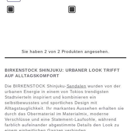
r
e
Sie haben 2 von 2 Produkten angesehen.
BIRKENSTOCK SHINJUKU: URBANER LOOK TRIFFT
AUF ALLTAGSKOMFORT
Die BIRKENSTOCK Shinjuku-
Sandalen
wurden von der
urbanen Energie in einem von Tokios trendigsten
Stadtvierteln inspiriert und kombinieren ein
selbstbewusstes und sportliches Design mit
Alltagstauglichkeit. Ihr markantes Aussehen erhalten sie
durch das Obermaterial im Materialmix, moderne
Verschlüsse und eine Statement-Laufsohle, während
farblich aufeinander abgestimmte Details den Look zu
einem einheitlichen Ganzen verbinden.