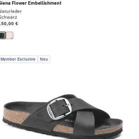
Siena Flower Embellishment
Naturleder
Schwarz
Price:
150,00 €
Durch
Member Exclusive
Neu
Anklicken
der
Farben
werden
die
Produktbilder
aktualisiert.