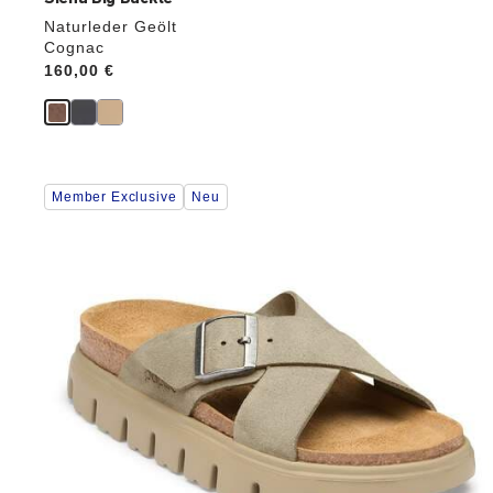
Naturleder Geölt
Cognac
Price:
160,00 €
Durch
Member Exclusive
Neu
Anklicken
der
Farben
werden
die
Produktbilder
aktualisiert.