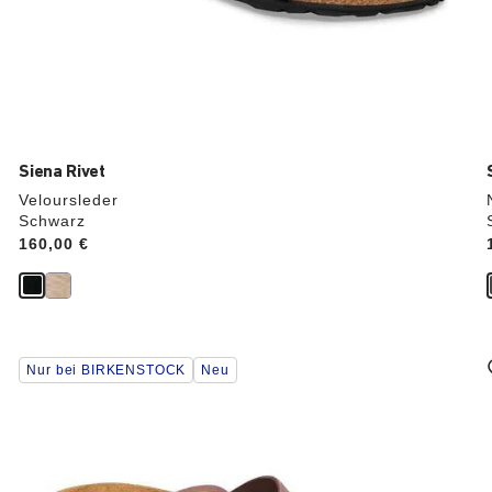
Siena Rivet
Veloursleder
Schwarz
Price:
160,00 €
Durch
Nur bei BIRKENSTOCK
Neu
Anklicken
der
Farben
werden
die
Produktbilder