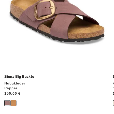
aktualisiert.
Siena Big Buckle
Nubukleder
Pepper
Price:
150,00 €