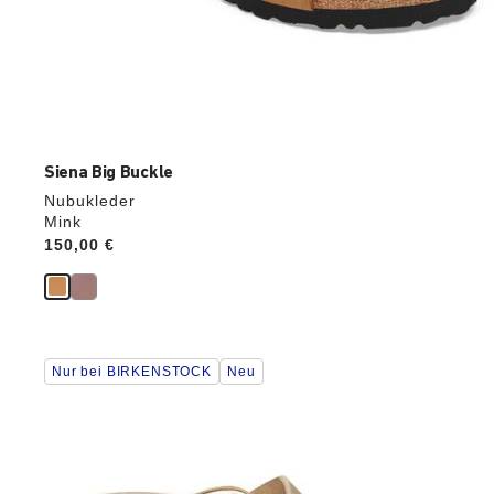
Siena Big Buckle
Nubukleder
Mink
Price:
150,00 €
Durch
Nur bei BIRKENSTOCK
Neu
Anklicken
der
Farben
werden
die
Produktbilder