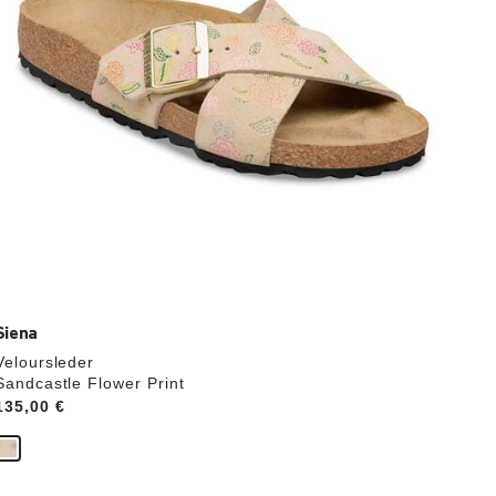
aktualisiert.
Siena
Veloursleder
Sandcastle Flower Print
Price:
135,00 €