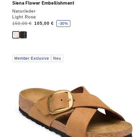
Siena Flower Embellishment
Naturleder
Light Rose
S
Vorher:
150,00 €
Jetzt
105,00 €
-30%
p
a
r
e
Durch
Member Exclusive
Neu
Anklicken
der
Farben
werden
die
Produktbilder
aktualisiert.