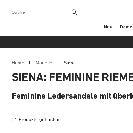
Footer
Stores
Suche
Neu
Dame
Home
Modelle
Siena
Homepage
SIENA: FEMININE RIE
Feminine Ledersandale mit über
14 Produkte gefunden