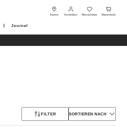
Anmelden
Wunschliste
Warenkorb
Stores
Anmelden
Wunschliste
Warenkorb
Journal
FILTER
SORTIEREN NACH