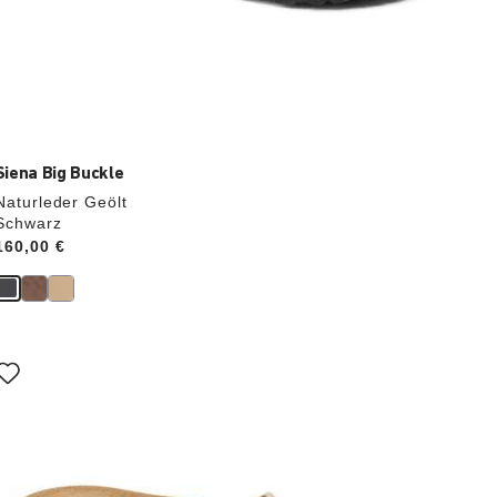
Siena Big Buckle
Naturleder Geölt
Schwarz
Price:
160,00 €
Durch
Anklicken
der
Farben
werden
die
Produktbilder