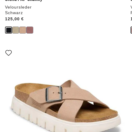
Veloursleder
Schwarz
Price:
125,00 €
Durch
Anklicken
der
Farben
werden
die
Produktbilder
aktualisiert.