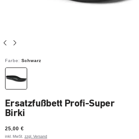
Farbe:
Schwarz
Ersatzfußbett Profi-Super
Birki
Price:
25,00 €
inkl. MwSt.
zzgl. Versand