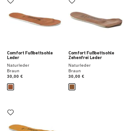
der
der
Farben
Farben
werden
werden
die
die
Produktbilder
Produktbilder
aktualisiert.
aktualisiert.
Comfort Fußbettsohle
Comfort Fußbettsohle
Leder
Zehenfrei Leder
Naturleder
Naturleder
Braun
Braun
Price:
30,00 €
Price:
30,00 €
Durch
Anklicken
der
Farben
werden