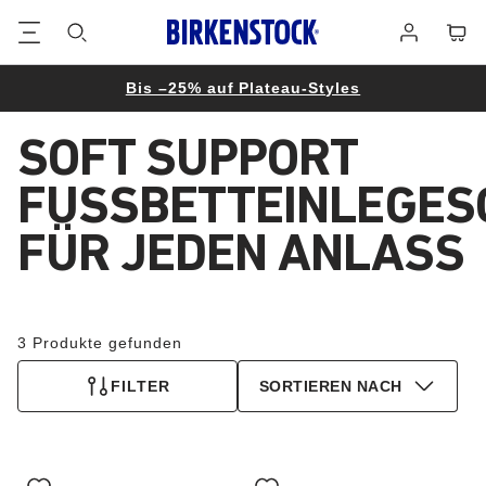
Footer
Waren
Anmelden
Bis –25% auf Plateau-Styles
SOFT SUPPORT
FUSSBETTEINLEGES
FÜR JEDEN ANLASS
3 Produkte gefunden
FILTER
SORTIEREN NACH
Durch
Durch
Anklicken
Anklicken