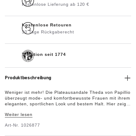
Kostenlose Lieferung ab 120 €
Kostenlose Retouren
30 Tage Rückgaberecht
Tradition seit 1774
Produktbeschreibung
Weniger ist mehr! Die Plateausandale Theda von Papillio
überzeugt mode- und komfortbewusste Frauen mit ihrem
eleganten, sportlichen Look und bestem Halt. Hier zeigt
sich der Klassiker in einer exquisiten, besonders
Weiter lesen
hochwertigen Version. Das Exquisit-Fußbett ist komplett
mit weichem Piumato-Leder bezogen und sorgt für einen
Art-Nr.
1026877
außergewöhnlich hohen Tragekomfort. Das Obermaterial
besteht aus hochwertigem Anilinleder.