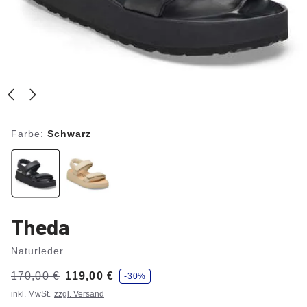
Farbe:
Schwarz
Theda
Naturleder
S
Vorher:
170,00 €
Jetzt
119,00 €
-30%
p
a
inkl. MwSt.
zzgl. Versand
r
e