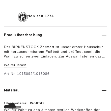
Tradition seit 1774
Produktbeschreibung
Der BIRKENSTOCK Zermatt ist unser erster Hausschuh
mit herausnehmbarem Fußbett und eröffnet somit die
Wahl zwischen zwei Einlagen. Zur Auswahl stehen das
Standard Fußbett und das Shearling Fußbett. Die
Weiter lesen
Einlagen können einzeln bestellt werden. Ideal für das
ganze Jahr! Diese Variante zeigt sich in der
Art-Nr.
1015092/1015086
Grundausstattung mit unserem Shearling Fußbett. Es hat
eine besonders kuschelige Lammfelldecksohle und sorgt
damit auch bei kälteren Temperaturen für warme Füße.
Das Obermaterial besteht aus einem weichen Wollfilz.
Material
Unser Model (w) trägt Weite Schmal. Unser Model (m)
trägt Weite Normal.
Obermaterial:
Wollfilz
Wollfilz zählt zu den ältesten textilen Werkstoffen der