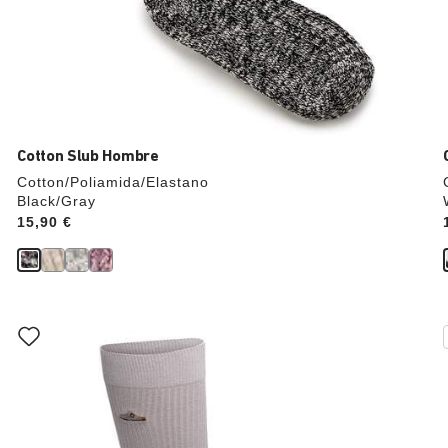
Cotton Slub Hombre
Cotton/Poliamida/Elastano
Black/Gray
Price:
15,90 €
La
imagen
del
producto
se
actualizará
al