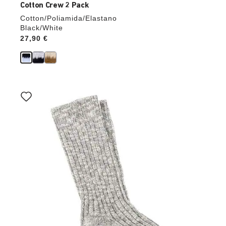
Cotton Crew 2 Pack
Cotton/Poliamida/Elastano
Black/White
Price:
27,90 €
La
imagen
del
producto
se
actualizará
al
cambiar
de
color.