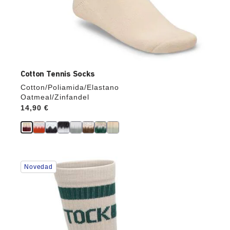
Cotton Tennis Socks
Cotton/Poliamida/Elastano
Oatmeal/Zinfandel
Price:
14,90 €
La
Novedad
imagen
del
producto
se
actualizará
al
cambiar