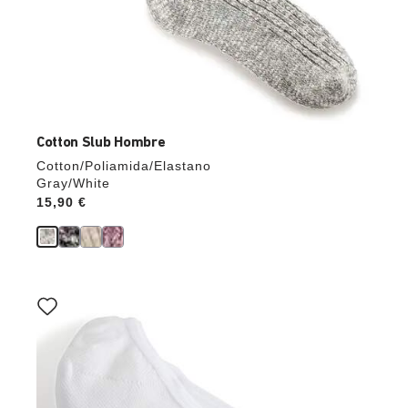
Cotton Slub Hombre
Cotton/Poliamida/Elastano
Gray/White
Price:
15,90 €
La
imagen
del
producto
se
actualizará
al