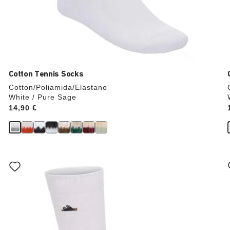
Cotton Tennis Socks
Cotton/Poliamida/Elastano
White / Pure Sage
Price:
14,90 €
La
imagen
del
producto
se
actualizará
al
cambiar