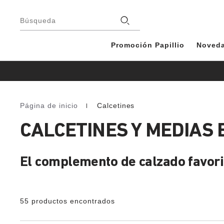
Pie
de
Tiendas
Búsqueda
página
Promoción Papillio
Noved
Página de inicio
Calcetines
Homepage
CALCETINES Y MEDIAS
El complemento de calzado favori
55 productos encontrados