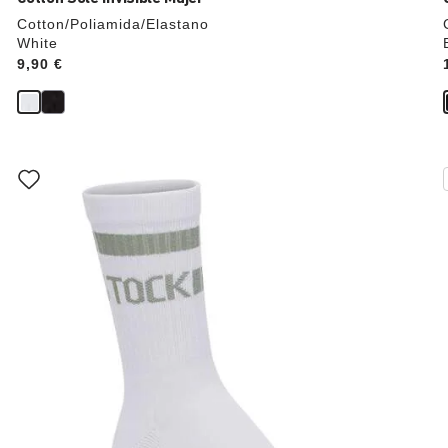
Cotton/Poliamida/Elastano
White
Price:
9,90 €
La
imagen
del
producto
se
actualizará
al
cambiar
de
color.