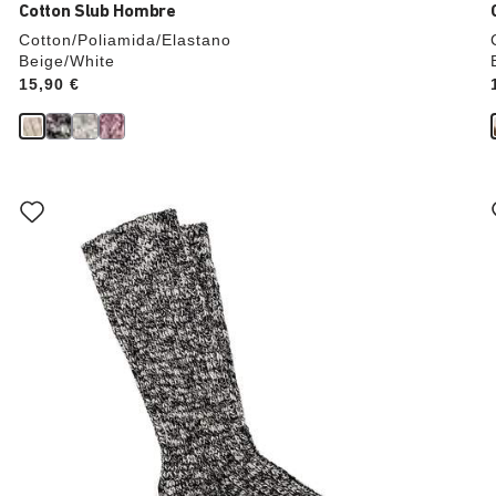
Cotton Slub Hombre
Cotton/Poliamida/Elastano
Beige/White
Price:
15,90 €
La
imagen
del
producto
se
actualizará
al
cambiar
de
color.