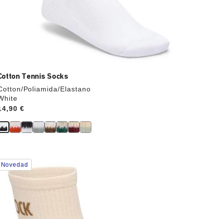
Cotton Tennis Socks
Cotton/Poliamida/Elastano
White
Price:
14,90 €
La
Novedad
imagen
del
producto
se
actualizará
al