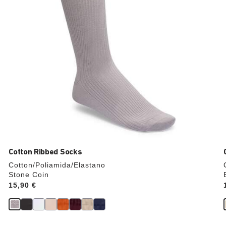
cambiar
de
color.
Cotton Ribbed Socks
Cotton/Poliamida/Elastano
Stone Coin
Price:
15,90 €