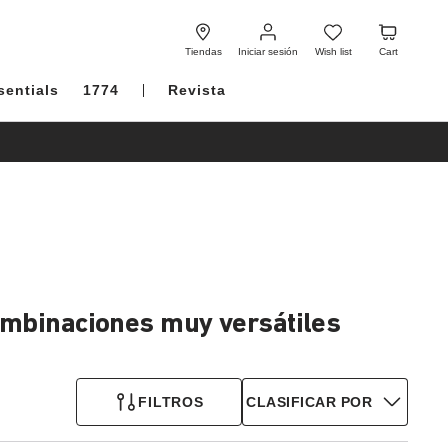
Iniciar
Wish
Cart
sesión
list
Tiendas
Iniciar sesión
Wish list
Cart
sentials
1774
Revista
ombinaciones muy versátiles
FILTROS
CLASIFICAR POR