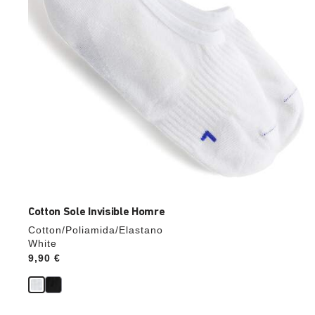
cambiar
de
color.
Cotton Sole Invisible Homre
Cotton/Poliamida/Elastano
White
Price:
9,90 €