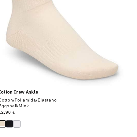
cambiar
de
color.
Cotton Crew Ankle
Cotton/Poliamida/Elastano
Eggshell/Mink
Price:
12,90 €