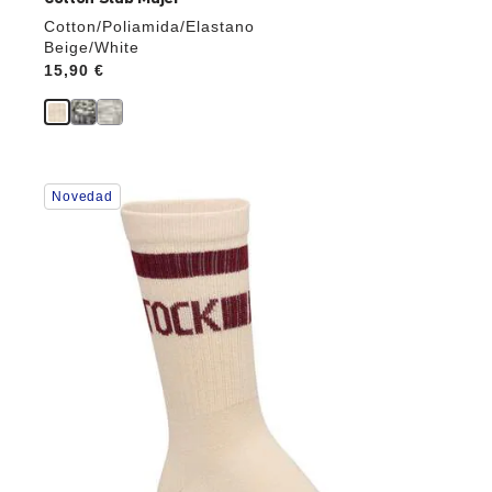
Cotton/Poliamida/Elastano
Beige/White
Price:
15,90 €
La
Novedad
imagen
del
producto
se
actualizará
al
cambiar
de
color.