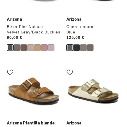
de
de
color.
color.
Arizona
Arizona
Birko-Flor Nubuck
Cuero natural
Velvet Gray/Black Buckles
Blue
Price:
90,00 €
Price:
125,00 €
La
La
imagen
imagen
del
del
producto
producto
se
se
actualizará
actualizará
al
al
cambiar
cambiar
de
de
color.
color.
Arizona Plantilla blanda
Arizona