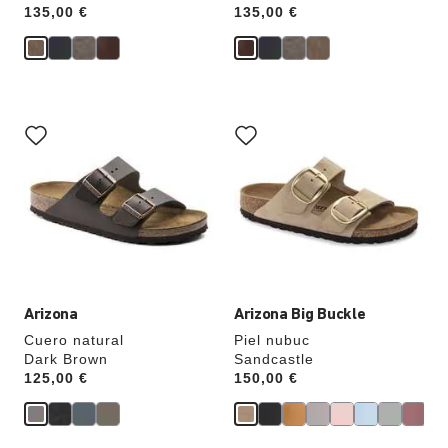
Price:
135,00 €
Price:
135,00 €
La
La
imagen
imagen
del
del
producto
producto
se
se
actualizará
actualizará
al
al
cambiar
cambiar
de
de
color.
color.
Arizona
Arizona Big Buckle
Cuero natural
Piel nubuc
Dark Brown
Sandcastle
Price:
125,00 €
Price:
150,00 €