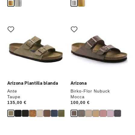
La
La
imagen
imagen
del
del
producto
producto
se
se
actualizará
actualizará
al
al
cambiar
cambiar
de
de
color.
color.
Arizona Plantilla blanda
Arizona
Ante
Birko-Flor Nubuck
Taupe
Mocca
Price:
135,00 €
Price:
100,00 €
La
La