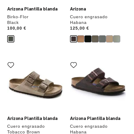
Arizona Plantilla blanda
Arizona
Birko-Flor
Cuero engrasado
Black
Habana
Price:
100,00 €
Price:
125,00 €
La
La
imagen
imagen
del
del
producto
producto
se
se
actualizará
actualizará
al
al
cambiar
cambiar
de
de
color.
color.
Arizona Plantilla blanda
Arizona Plantilla blanda
Cuero engrasado
Cuero engrasado
Tobacco Brown
Habana