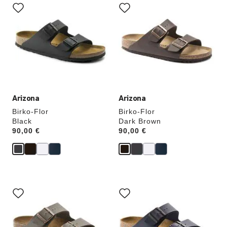
imagen
imagen
del
del
producto
producto
se
se
actualizará
actualizará
al
al
cambiar
cambiar
de
de
color.
color.
Arizona
Arizona
Birko-Flor
Birko-Flor
Black
Dark Brown
Price:
90,00 €
Price:
90,00 €
La
La
imagen
imagen
del
del
producto
producto
se
se