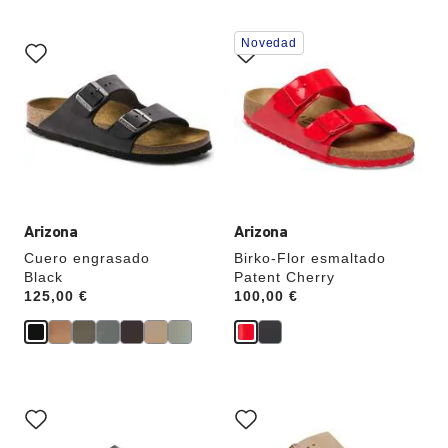
La
La
Novedad
imagen
imagen
del
del
producto
producto
se
se
actualizará
actualizará
al
al
cambiar
cambiar
de
de
color.
color.
Arizona
Arizona
Cuero engrasado
Birko-Flor esmaltado
Black
Patent Cherry
Price:
125,00 €
Price:
100,00 €
La
La
imagen
imagen
del
del