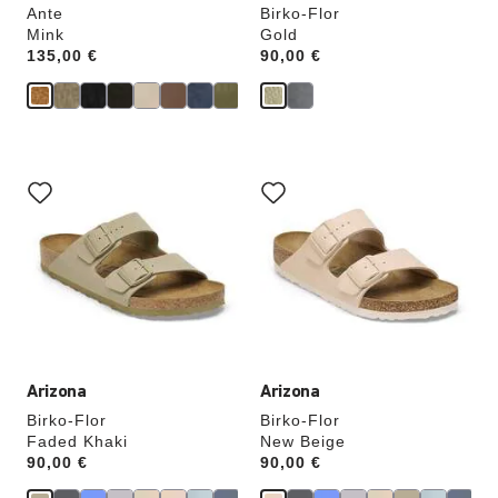
Ante
Birko-Flor
Mink
Gold
Price:
135,00 €
Price:
90,00 €
La
La
imagen
imagen
del
del
producto
producto
se
se
actualizará
actualizará
al
al
cambiar
cambiar
de
de
color.
color.
Arizona
Arizona
Birko-Flor
Birko-Flor
Faded Khaki
New Beige
Price:
90,00 €
Price:
90,00 €