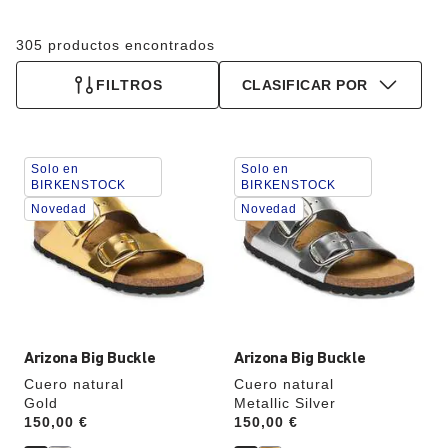
305 productos encontrados
FILTROS
CLASIFICAR POR
La
La
Solo en
Solo en
imagen
imagen
BIRKENSTOCK
BIRKENSTOCK
del
del
Novedad
Novedad
producto
producto
se
se
actualizará
actualizará
al
al
cambiar
cambiar
de
de
color.
color.
Arizona Big Buckle
Arizona Big Buckle
Cuero natural
Cuero natural
Gold
Metallic Silver
Price:
150,00 €
Price:
150,00 €