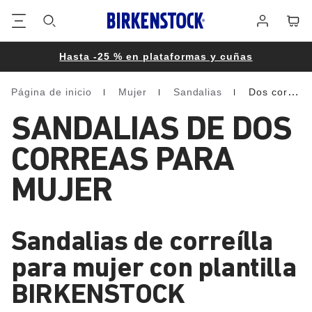
Pie
Cart
Iniciar
de
sesión
página
Hasta -25 % en plataformas y cuñas
Página de inicio
Mujer
Sandalias
Dos correas
Homepage
SANDALIAS DE DOS
CORREAS PARA
MUJER
Sandalias de correílla
para mujer con plantilla
BIRKENSTOCK