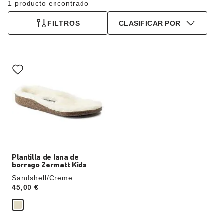
1 producto encontrado
FILTROS
CLASIFICAR POR
La
imagen
del
producto
se
actualizará
al
cambiar
de
color.
Plantilla de lana de
borrego Zermatt Kids
Sandshell/Creme
Price:
45,00 €