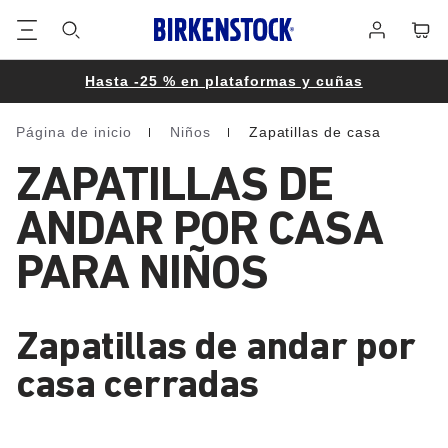
Pie
Cart
Iniciar
de
sesión
página
Hasta -25 % en plataformas y cuñas
Página de inicio
Niños
Zapatillas de casa
Homepage
ZAPATILLAS DE
ANDAR POR CASA
PARA NIÑOS
Zapatillas de andar por
casa cerradas