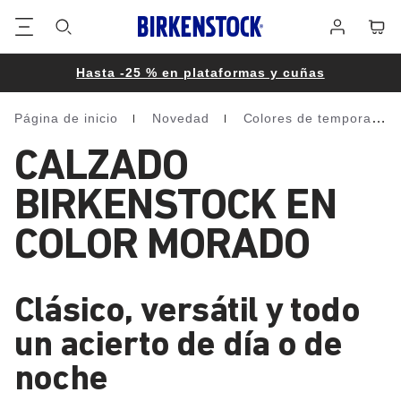
Pie
Cart
Iniciar
de
sesión
página
Hasta -25 % en plataformas y cuñas
Página de inicio
Novedad
Colores de temporada
Homepage
CALZADO
BIRKENSTOCK EN
COLOR MORADO
Clásico, versátil y todo
un acierto de día o de
noche