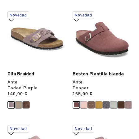
u
n
La
La
Novedad
Novedad
imagen
imagen
del
del
producto
producto
se
se
actualizará
actualizará
al
al
cambiar
cambiar
de
de
color.
color.
Oita Braided
Boston Plantilla blanda
Ante
Ante
Faded Purple
Pepper
Price:
140,00 €
Price:
165,00 €
La
La
Novedad
Novedad
imagen
imagen
del
del