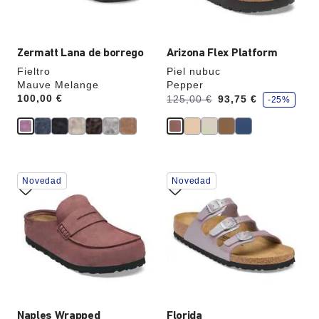
de
de
color.
color.
Zermatt Lana de borrego
Arizona Flex Platform
Fieltro
Piel nubuc
Mauve Melange
Pepper
a
Price:
100,00 €
Antes:
ahora
125,00 €
93,75 €
-25%
h
o
r
r
a
u
n
La
La
Novedad
Novedad
imagen
imagen
del
del
producto
producto
se
se
actualizará
actualizará
al
al
cambiar
cambiar
de
de
color.
color.
Naples Wrapped
Florida