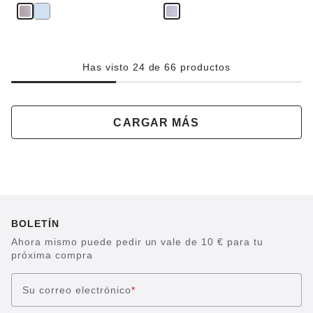
r
r
a
u
n
Has visto 24 de 66 productos
CARGAR MÁS
BOLETÍN
Ahora mismo puede pedir un vale de 10 € para tu
próxima compra
Su correo electrónico
*