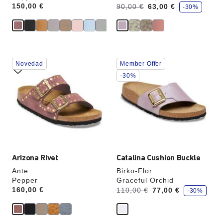
a
Price:
150,00 €
Antes:
ahora
90,00 €
63,00 €
-30%
h
o
r
r
a
u
n
La
La
Novedad
Member Offer
imagen
imagen
del
del
-30%
producto
producto
se
se
actualizará
actualizará
al
al
cambiar
cambiar
de
de
color.
color.
Arizona Rivet
Catalina Cushion Buckle
Ante
Birko-Flor
Pepper
Graceful Orchid
a
Price:
160,00 €
Antes:
ahora
110,00 €
77,00 €
-30%
h
o
r
r
a