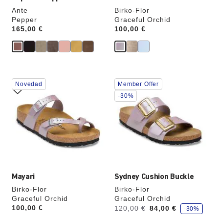
Ante
Birko-Flor
Pepper
Graceful Orchid
Price:
165,00 €
Price:
100,00 €
La
La
Novedad
Member Offer
imagen
imagen
del
del
-30%
producto
producto
se
se
actualizará
actualizará
al
al
cambiar
cambiar
de
de
color.
color.
Mayari
Sydney Cushion Buckle
Birko-Flor
Birko-Flor
Graceful Orchid
Graceful Orchid
a
Price:
100,00 €
Antes:
ahora
120,00 €
84,00 €
-30%
h
o