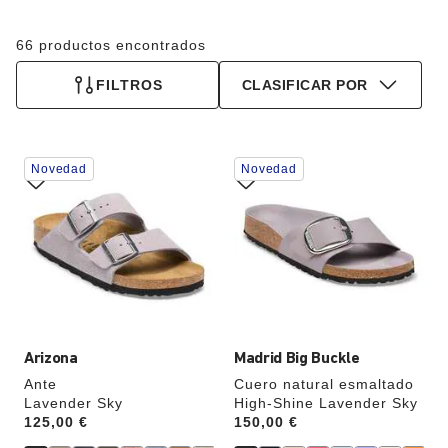
66 productos encontrados
FILTROS
CLASIFICAR POR
La
La
Novedad
Novedad
imagen
imagen
del
del
producto
producto
se
se
actualizará
actualizará
al
al
cambiar
cambiar
de
de
color.
color.
Arizona
Madrid Big Buckle
Ante
Cuero natural esmaltado
Lavender Sky
High-Shine Lavender Sky
Price:
125,00 €
Price:
150,00 €