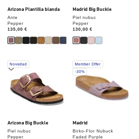
Arizona Plantilla blanda
Madrid Big Buckle
Ante
Piel nubuc
Pepper
Pepper
Price:
135,00 €
Price:
130,00 €
La
La
Novedad
Member Offer
imagen
imagen
del
del
-30%
producto
producto
se
se
actualizará
actualizará
al
al
cambiar
cambiar
de
de
color.
color.
Arizona Big Buckle
Madrid
Piel nubuc
Birko-Flor Nubuck
Pepper
Faded Purple