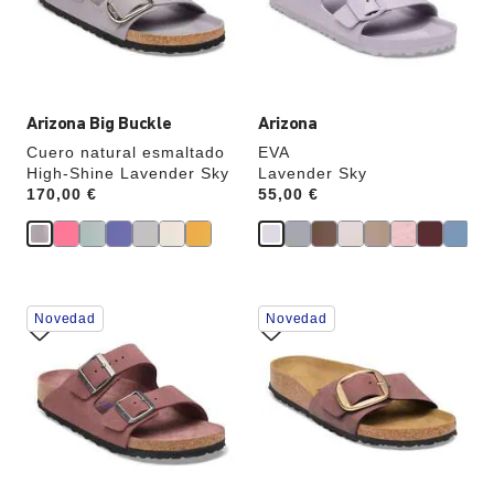
actualizará
actualizará
al
al
cambiar
cambiar
de
de
color.
color.
Arizona Big Buckle
Arizona
Cuero natural esmaltado
EVA
High-Shine Lavender Sky
Lavender Sky
Price:
170,00 €
Price:
55,00 €
La
La
Novedad
Novedad
imagen
imagen
del
del
producto
producto
se
se
actualizará
actualizará
al
al
cambiar
cambiar
de
de
color.
color.