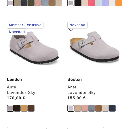
La
La
Member Exclusive
Novedad
imagen
imagen
del
del
Novedad
producto
producto
se
se
actualizará
actualizará
al
al
cambiar
cambiar
de
de
color.
color.
London
Boston
Ante
Ante
Lavender Sky
Lavender Sky
Price:
170,00 €
Price:
155,00 €
La
La