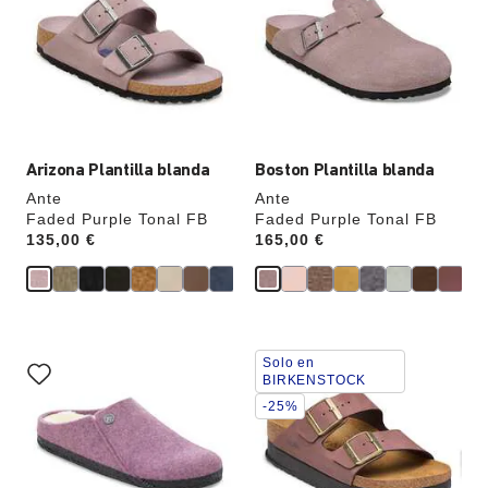
producto
producto
se
se
actualizará
actualizará
al
al
cambiar
cambiar
de
de
color.
color.
Arizona Plantilla blanda
Boston Plantilla blanda
Ante
Ante
Faded Purple Tonal FB
Faded Purple Tonal FB
Price:
135,00 €
Price:
165,00 €
La
La
Solo en
imagen
imagen
BIRKENSTOCK
del
del
-25%
producto
producto
se
se
actualizará
actualizará
al
al
cambiar
cambiar