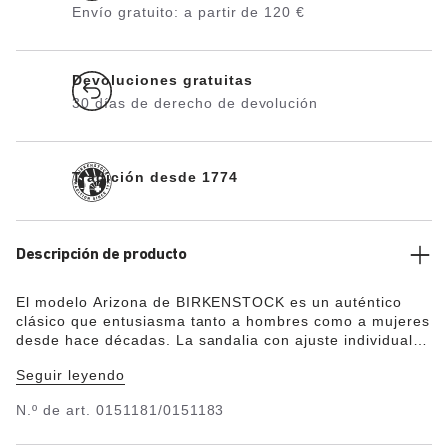
Envío gratuito: a partir de 120 €
Devoluciones gratuitas
30 días de derecho de devolución
Tradición desde 1774
Descripción de producto
El modelo Arizona de BIRKENSTOCK es un auténtico
clásico que entusiasma tanto a hombres como a mujeres
desde hace décadas. La sandalia con ajuste individual
con las dos correas se ha convertido en un zapato de
Seguir leyendo
culto. El material superior está hecho de Birko-Flor®,
que es respetuoso con la piel y resistente, y se presenta
N.º de art.
0151181/0151183
aquí con un elegante aspecto de nubuc.