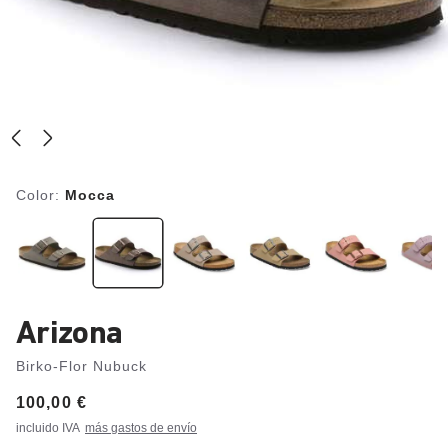
Color:
Mocca
Arizona
Birko-Flor Nubuck
Price:
100,00 €
incluido IVA
más gastos de envío