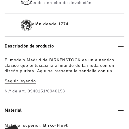
30 días de derecho de devolución
Tradición desde 1774
Descripción de producto
El modelo Madrid de BIRKENSTOCK es un auténtico
clásico que entusiasma al mundo de la moda con un
diseño purista. Aquí se presenta la sandalia con un
revestimiento de brillo satinado. El material superior
Seguir leyendo
está hecho de Birko-Flor®, material sintético respetuoso
con la piel y resistente.
N.º de art.
0940151/0940153
Material
Material superior:
Birko-Flor®