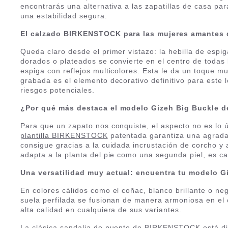
encontrarás una alternativa a las zapatillas de casa pa
una estabilidad segura.
El calzado BIRKENSTOCK para las mujeres amantes 
Queda claro desde el primer vistazo: la hebilla de espi
dorados o plateados se convierte en el centro de todas l
espiga con reflejos multicolores. Esta le da un toque m
grabada es el elemento decorativo definitivo para este
riesgos potenciales.
¿Por qué más destaca el modelo Gizeh Big Buckle 
Para que un zapato nos conquiste, el aspecto no es lo 
plantilla BIRKENSTOCK
patentada garantiza una agradab
consigue gracias a la cuidada incrustación de corcho y a
adapta a la planta del pie como una segunda piel, es cas
Una versatilidad muy actual: encuentra tu modelo
En colores cálidos como el coñac, blanco brillante o neg
suela perfilada se fusionan de manera armoniosa en el
alta calidad en cualquiera de sus variantes.
La clásica sandalia de puente de BIRKENSTOCK está disp