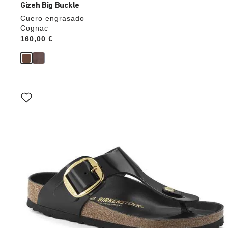
Gizeh Big Buckle
Cuero engrasado
Cognac
Price:
160,00 €
La
imagen
del
producto
se
actualizará
al
cambiar
de
color.