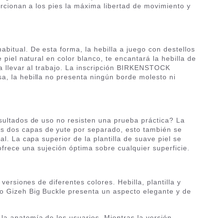
orcionan a los pies la máxima libertad de movimiento y
bitual. De esta forma, la hebilla a juego con destellos
piel natural en color blanco, te encantará la hebilla de
ra llevar al trabajo. La inscripción BIRKENSTOCK
a, la hebilla no presenta ningún borde molesto ni
esultados de uso no resisten una prueba práctica? La
as dos capas de yute por separado, esto también se
l. La capa superior de la plantilla de suave piel se
ofrece una sujeción óptima sobre cualquier superficie.
ersiones de diferentes colores. Hebilla, plantilla y
o Gizeh Big Buckle presenta un aspecto elegante y de
la anatomía de los usuarios. Mientras la versión