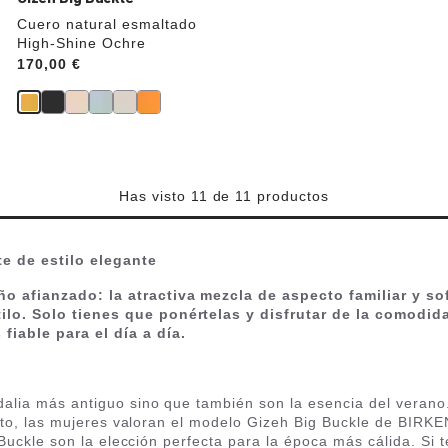
Cuero natural esmaltado
High-Shine Ochre
Price:
170,00 €
Has visto 11 de 11 productos
 de estilo elegante
 afianzado: la atractiva mezcla de aspecto familiar y so
lo. Solo tienes que ponértelas y disfrutar de la comodida
iable para el día a día.
alia más antiguo sino que también son la esencia del verano
 tanto, las mujeres valoran el modelo Gizeh Big Buckle de BIR
g Buckle son la elección perfecta para la época más cálida. S