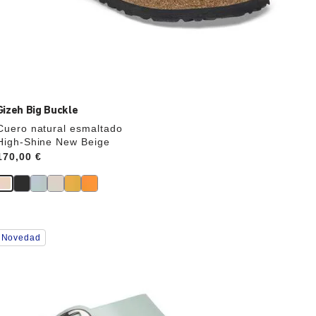
Gizeh Big Buckle
Cuero natural esmaltado
High-Shine New Beige
Price:
170,00 €
La
Novedad
imagen
del
producto
se
actualizará
al