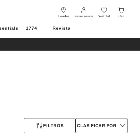
Iniciar
Wish
Cart
sesión
list
Tiendas
Iniciar sesión
Wish list
Cart
sentials
1774
Revista
FILTROS
CLASIFICAR POR