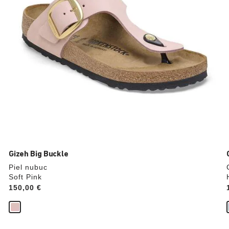
cambiar
de
color.
Gizeh Big Buckle
Piel nubuc
Soft Pink
Price:
150,00 €