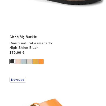
Gizeh Big Buckle
Cuero natural esmaltado
High Shine Black
Price:
170,00 €
La
Novedad
imagen
del
producto
se
actualizará
al