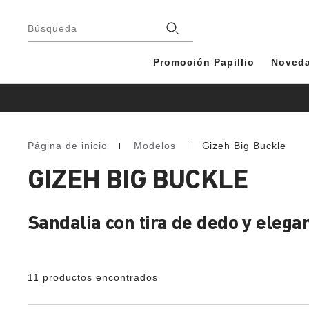
Pie
de
Tiendas
Búsqueda
página
Promoción Papillio
Noved
Página de inicio
Modelos
Gizeh Big Buckle
Homepage
GIZEH BIG BUCKLE
Sandalia con tira de dedo y elegan
11 productos encontrados