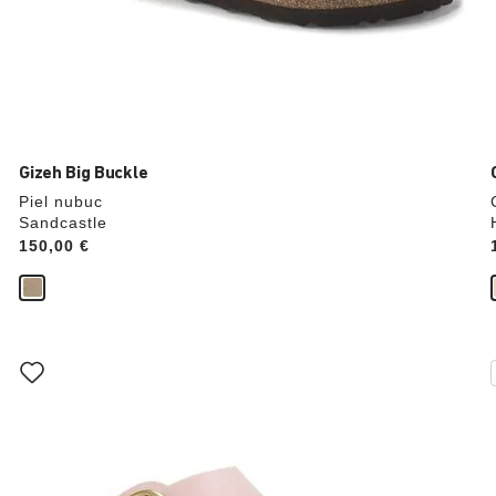
Gizeh Big Buckle
Piel nubuc
Sandcastle
Price:
150,00 €
La
imagen
del
producto
se
actualizará
al