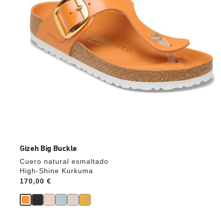
cambiar
de
color.
Gizeh Big Buckle
Cuero natural esmaltado
High-Shine Kurkuma
Price:
170,00 €