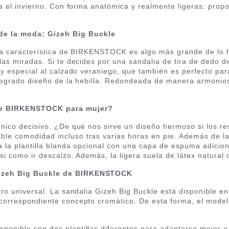
ra el invierno. Con forma anatómica y realmente ligeras: prop
de la moda: Gizeh Big Buckle
ga característica de BIRKENSTOCK es algo más grande de lo ha
as miradas. Si te decides por una sandalia de tira de dedo de 
uy especial al calzado veraniego, que también es perfecto pa
 logrado diseño de la hebilla. Redondeada de manera armonios
de BIRKENSTOCK para mujer?
único decisivo. ¿De qué nos sirve un diseño hermoso si los r
le comodidad incluso tras varias horas en pie. Además de l
 la plantilla blanda opcional con una capa de espuma adiciona
i como ir descalzo. Además, la ligera suela de látex natural 
 Gizeh Big Buckle de BIRKENSTOCK
ro universal. La sandalia Gizeh Big Buckle está disponible en v
 correspondiente concepto cromático. De esta forma, el model
onible con dos plantillas diferentes para adaptarse mejor a 