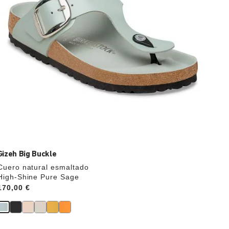
cambiar
de
color.
Gizeh Big Buckle
Cuero natural esmaltado
High-Shine Pure Sage
Price:
170,00 €