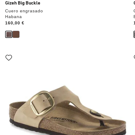
Gizeh Big Buckle
Cuero engrasado
Habana
Price:
160,00 €
La
imagen
del
producto
se
actualizará
al
cambiar
de
color.