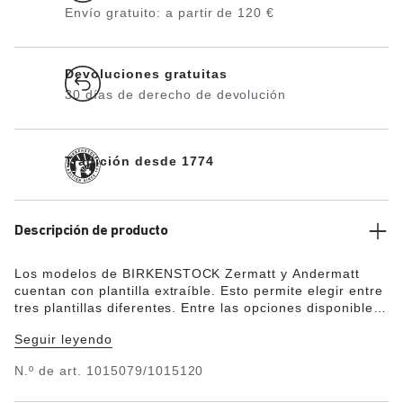
Envío gratuito: a partir de 120 €
Devoluciones gratuitas
30 días de derecho de devolución
Tradición desde 1774
Descripción de producto
Los modelos de BIRKENSTOCK Zermatt y Andermatt
cuentan con plantilla extraíble. Esto permite elegir entre
tres plantillas diferentes. Entre las opciones disponibles
están la plantilla estándar, la plantilla blanda y la
Seguir leyendo
plantilla Shearling. Las tres se pueden adquirir por
separado. ¡Ideal para llevar durante todo el año! La
N.º de art.
1015079/1015120
plantilla Shearling destaca por su confortable capa
superior de lana de borrego, que resulta especialmente