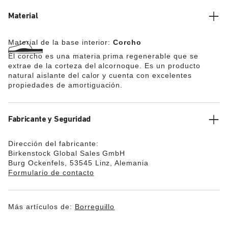
agradable para mantener los pies calientes durante el
invierno. Así es como funciona: la plantilla de recambio
Material
se debe colocar plana sobre la suela interior del calzado
y, en la zona del talón, quedar a ras con el calzado. En
Material de la base interior:
Corcho
caso necesario, se deberán retirar las plantillas de
recambio que se hubieran colocado anteriormente en el
El corcho es una materia prima regenerable que se
calzado.
extrae de la corteza del alcornoque. Es un producto
natural aislante del calor y cuenta con excelentes
propiedades de amortiguación.
Fabricante y Seguridad
Dirección del fabricante:
Birkenstock Global Sales GmbH
Burg Ockenfels, 53545 Linz, Alemania
Formulario de contacto
Más artículos de:
Borreguillo