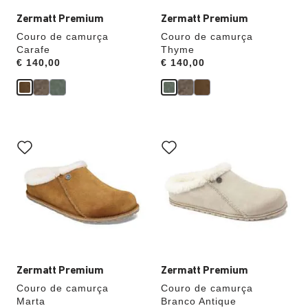
do
do
produto
produto
Zermatt Premium
Zermatt Premium
Couro de camurça
Couro de camurça
Carafe
Thyme
Price:
€ 140,00
Price:
€ 140,00
A
A
interação
interação
com
com
as
as
cores
cores
das
das
amostras
amostras
atualizará
atualizará
a
a
imagem
imagem
do
do
produto
produto
Zermatt Premium
Zermatt Premium
Couro de camurça
Couro de camurça
Marta
Branco Antique