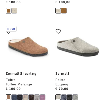
Price:
€ 180,00
Price:
€ 180,00
A
A
Novo
interação
interação
com
com
as
as
cores
cores
das
das
amostras
amostras
atualizará
atualizará
a
a
imagem
imagem
do
do
produto
produto
Zermatt Shearling
Zermatt
Feltro
Feltro
Toffee Melange
Eggnog
Price:
€ 100,00
Price:
€ 70,00