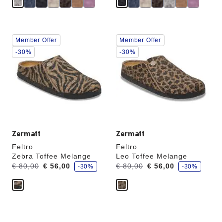
A
A
Member Offer
Member Offer
interação
interação
com
com
-30%
-30%
as
as
cores
cores
das
das
amostras
amostras
atualizará
atualizará
a
a
imagem
imagem
do
do
produto
produto
Zermatt
Zermatt
Feltro
Feltro
Zebra Toffee Melange
Leo Toffee Melange
p
p
Era:
agora
Era:
agora
€ 80,00
€ 56,00
€ 80,00
€ 56,00
-30%
-30%
o
o
é
é
u
u
p
p
a
a
A
A