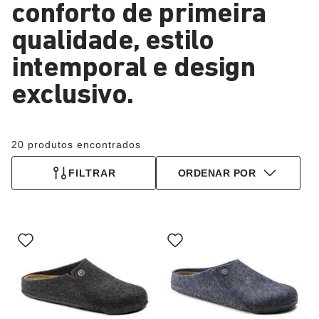
conforto de primeira
qualidade, estilo
intemporal e design
exclusivo.
20 produtos encontrados
FILTRAR
ORDENAR POR
A
A
interação
interação
com
com
as
as
cores
cores
das
das
amostras
amostras
atualizará
atualizará