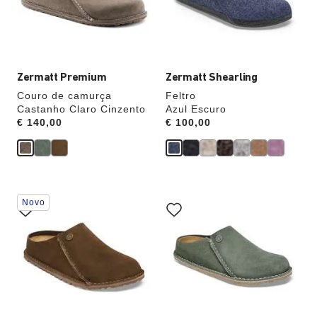
amostras
amostras
atualizará
atualizará
a
a
imagem
imagem
do
do
produto
produto
Zermatt Premium
Zermatt Shearling
Couro de camurça
Feltro
Castanho Claro Cinzento
Azul Escuro
Price:
€ 140,00
Price:
€ 100,00
A
A
Novo
interação
interação
com
com
as
as
cores
cores
das
das
amostras
amostras
atualizará
atualizará
a
a
imagem
imagem