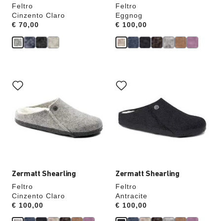
Feltro
Feltro
Cinzento Claro
Eggnog
Price:
€ 70,00
Price:
€ 100,00
A
A
interação
interação
com
com
as
as
cores
cores
das
das
amostras
amostras
atualizará
atualizará
a
a
imagem
imagem
do
do
produto
produto
Zermatt Shearling
Zermatt Shearling
Feltro
Feltro
Cinzento Claro
Antracite
Price:
€ 100,00
Price:
€ 100,00