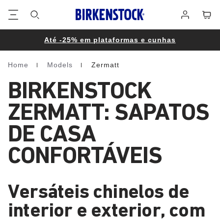
Rodapé
Carri
Iniciar
sessão
Até -25% em plataformas e cunhas
Home
Models
Zermatt
Homepage
BIRKENSTOCK
ZERMATT: SAPATOS
DE CASA
CONFORTÁVEIS
Versáteis chinelos de
interior e exterior, com