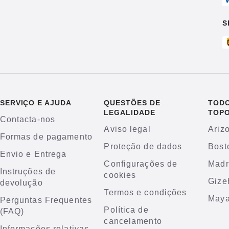
S
SERVIÇO E AJUDA
QUESTÕES DE
TODO
LEGALIDADE
TOP
Contacta-nos
Aviso legal
Ariz
Formas de pagamento
Proteção de dados
Bost
Envio e Entrega
Configurações de
Madr
Instruções de
cookies
Gize
devolução
Termos e condições
Maya
Perguntas Frequentes
Política de
(FAQ)
cancelamento
Informações relativas