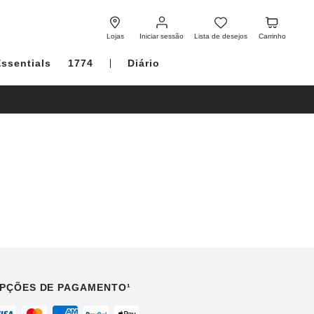
Iniciar
Lista
Carrinho
sessão
de
Lojas
Iniciar sessão
Lista de desejos
Carrinho
desejos
Essentials
1774
Diário
PÇÕES DE PAGAMENTO¹