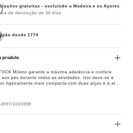
oluções gratuitas - excluindo a Madeira e os Açores
tica de devolução de 30 dias
dição desde 1774
o produto
OCK Milano garante a máxima aderência e confere
e aos pés durante todas as atividades. Isto deve-se à
ior ligeiramente mais compacta com duas alças e à alça
rnozelo. Os detalhes coordenados por cores completam
sofisticação do sapato. A parte superior é feita de
tético resistente e amigo da pele Birko-Flor®.
24997/1024998