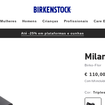
Mulheres
Homens
Crianças
Profissionais
Care 
Até -25% em plataformas e cunhas
Mila
Birko-Flor
Price:
€ 110,0
Com IVA incluíd
Cor:
Triple