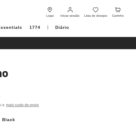
Iniciar
Lista
Carrinho
sessão
de
Lojas
Iniciar sessão
Lista de desejos
Carrinho
desejos
Essentials
1774
Diário
no
0
o e
mais custo de envio
s Black