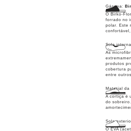
Gáspea:
Bi
O Birko-Flor
forrado no 
polar. Este
confortável
Sola intern
As microfibr
extremamen
produtos pr
cobertura p
entre outros
Material da
A cortiça é
do sobreiro
amortecime
Sola exteri
O EVA (aceta