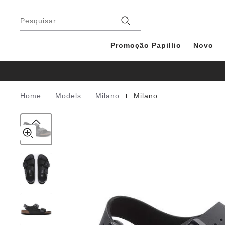
Milano
details
Rodapé
about
Birko-
Lojas
product
Pesquisar
Flor
materials
Promoção Papillio
Novo
|
|
|
Home
Models
Milano
Milano
Homepage