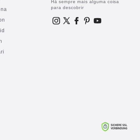
Há sempre mais alguma coisa
para descobrir
ona
on
id
h
ri