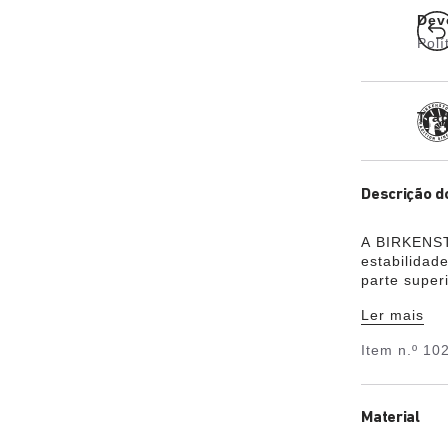
Dev
Polí
Tra
Descrição d
A BIRKENST
estabilidad
parte super
larga no to
Ler mais
o visual de 
material sin
Item n.º
10
Material