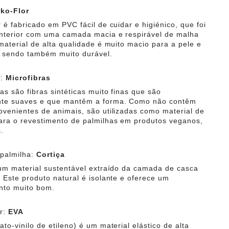
rko-Flor
 é fabricado em PVC fácil de cuidar e higiénico, que foi
interior com uma camada macia e respirável de malha
 material de alta qualidade é muito macio para a pele e
, sendo também muito durável.
a:
Microfibras
as são fibras sintéticas muito finas que são
te suaves e que mantêm a forma. Como não contêm
ovenientes de animais, são utilizadas como material de
ara o revestimento de palmilhas em produtos veganos,
.
 palmilha:
Cortiça
 um material sustentável extraído da camada de casca
. Este produto natural é isolante e oferece um
nto muito bom.
or:
EVA
to-vinilo de etileno) é um material elástico de alta