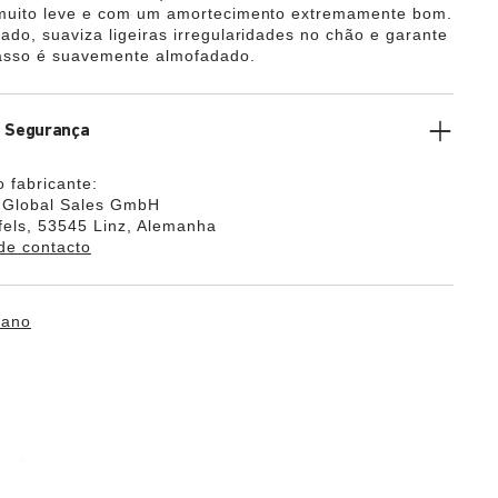
 muito leve e com um amortecimento extremamente bom.
ado, suaviza ligeiras irregularidades no chão e garante
asso é suavemente almofadado.
e Segurança
 fabricante:
k Global Sales GmbH
els, 53545 Linz, Alemanha
de contacto
lano