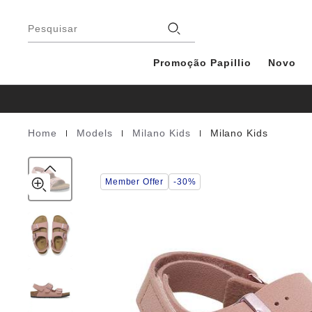
Milano
details
Rodapé
about
Kids
Lojas
product
Pesquisar
Birko-
materials
Flor
Nubuck
Promoção Papillio
Novo
|
|
|
Home
Models
Milano Kids
Milano Kids
Homepage
Member Offer
-30%