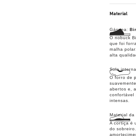
Material
Gáspea:
Bi
O nobuck Bi
que foi for
malha polar
alta qualid
Sola intern
O forro de 
suavemente 
abertos e, 
confortável
intensas.
Material da
A cortiça é
do sobreiro
amortecime