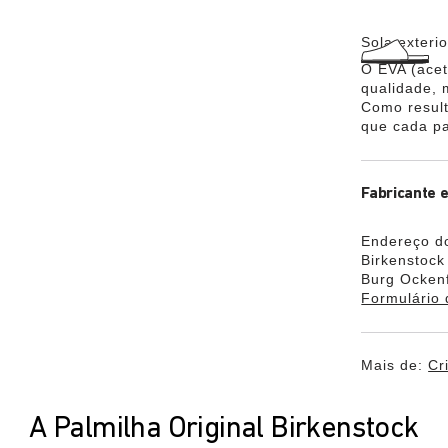
Sola exteri
O EVA (aceta
qualidade,
Como result
que cada p
Fabricante 
Endereço do
Birkenstoc
Burg Ockenf
Formulário 
Mais de:
Cr
A Palmilha Original Birkenstock