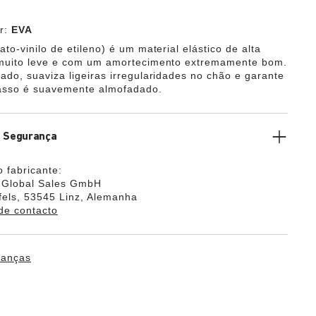
or:
EVA
to-vinilo de etileno) é um material elástico de alta
 muito leve e com um amortecimento extremamente bom.
ado, suaviza ligeiras irregularidades no chão e garante
asso é suavemente almofadado.
e Segurança
 fabricante:
k Global Sales GmbH
els, 53545 Linz, Alemanha
de contacto
ianças