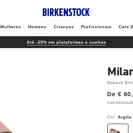
Mulheres
Homens
Crianças
Profissionais
Care 
Até -25% em plataformas e cunhas
Mila
Nobuck Birk
De
Price:
€ 60
Com IVA incluíd
Cor:
Argila