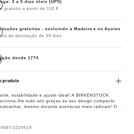
ega: 3 a 5 dias úteis (UPS)
o gratuito a partir de 110 €
oluções gratuitas - excluindo a Madeira e os Açores
tica de devolução de 30 dias
dição desde 1774
o produto
rte, estabilidade e ajuste ideal! A BIRKENSTOCK
orciona-lhe tudo isto graças ao seu design compacto
 calcanhar, mesmo durante aventuras mais radicais! O
 parte superior é composto pelo material sintético Birko-
agressivo para a pele e resistente, com visual elegante
arecido com o couro verdadeiro em textura e cor.
29487/1029519