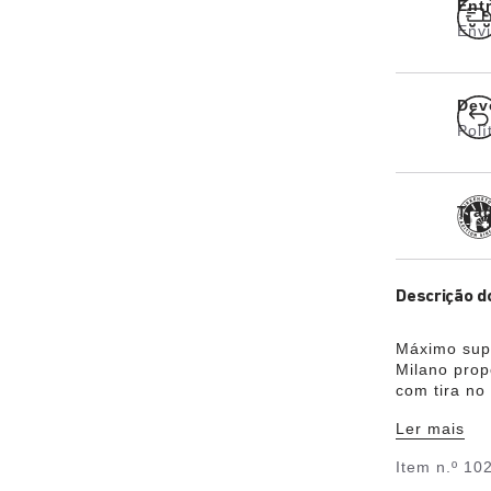
Entr
Envi
Dev
Polí
Tra
Descrição d
Máximo supo
Milano prop
com tira no
material da
Ler mais
Flor®, não 
de nobuck p
Item n.º
10