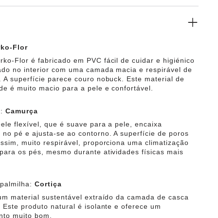
rko-Flor
rko-Flor é fabricado em PVC fácil de cuidar e higiénico
rado no interior com uma camada macia e respirável de
. A superfície parece couro nobuck. Este material de
ade é muito macio para a pele e confortável.
a:
Camurça
pele flexível, que é suave para a pele, encaixa
no pé e ajusta-se ao contorno. A superfície de poros
assim, muito respirável, proporciona uma climatização
 para os pés, mesmo durante atividades físicas mais
 palmilha:
Cortiça
 um material sustentável extraído da camada de casca
. Este produto natural é isolante e oferece um
nto muito bom.