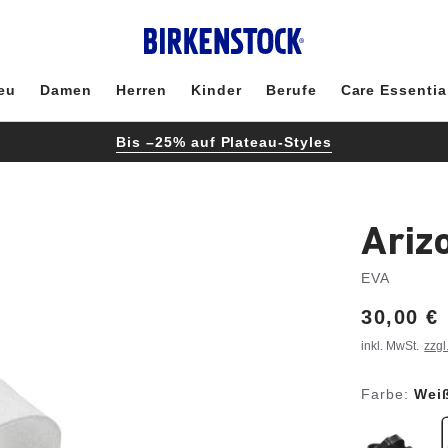
eu
Damen
Herren
Kinder
Berufe
Care Essentia
Bis –25% auf Plateau-Styles
Ariz
EVA
Price:
30,00 €
inkl. MwSt.
zzgl
Farbe:
Wei