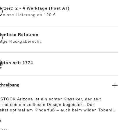
erzeit: 2 - 4 Werktage (Post AT)
tenlose Lieferung ab 120 €
tenlose Retouren
Tage Rückgaberecht
ition seit 1774
chreibung
TOCK Arizona ist ein echter Klassiker, der seit
 mit seinem zeitlosen Design begeistert. Der
sitzt optimal am Kinderfuß – auch beim wilden Toben!
ndale nachempfunden, besteht dieses Modell aus EVA.
n
tige, geruchsneutrale und schadstoffgeprüfte
VA vereint viele positive Eigenschaften: Er ist sehr