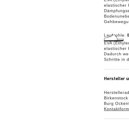
elastischer
Dämpfungse
Bodenuneben
Gehbewegun
Laufsohle:
EVA (Ethylen
elastischer
Dadurch we
Schritte in
Hersteller u
Herstellera
Birkenstoc
Burg Ockenf
Kontaktform