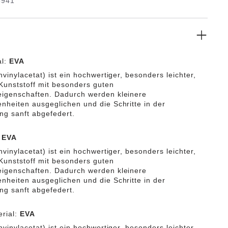
8941
elastisch, wasserfest, hautfreundlich und bietet den
BIRKENSTOCK Tragekomfort.
al:
EVA
vinylacetat) ist ein hochwertiger, besonders leichter,
 Kunststoff mit besonders guten
igenschaften. Dadurch werden kleinere
heiten ausgeglichen und die Schritte in der
g sanft abgefedert.
:
EVA
vinylacetat) ist ein hochwertiger, besonders leichter,
 Kunststoff mit besonders guten
igenschaften. Dadurch werden kleinere
heiten ausgeglichen und die Schritte in der
g sanft abgefedert.
rial:
EVA
vinylacetat) ist ein hochwertiger, besonders leichter,