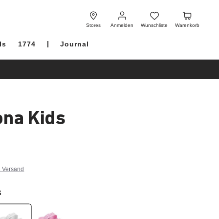
Anmelden
Wunschliste
Warenkorb
Stores
Anmelden
Wunschliste
Warenkorb
ls
1774
Journal
ona Kids
. Versand
ß