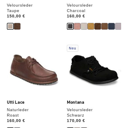
Veloursleder
Veloursleder
Taupe
Charcoal
Price:
150,00 €
Price:
160,00 €
Durch
Durch
Neu
Anklicken
Anklicken
der
der
Farben
Farben
werden
werden
die
die
Produktbilder
Produktbilder
aktualisiert.
aktualisiert.
Utti Lace
Montana
Naturleder
Veloursleder
Roast
Schwarz
Price:
160,00 €
Price:
170,00 €