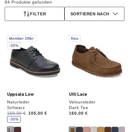
84 Produkte gefunden
FILTER
SORTIEREN NACH
Durch
Durch
Member Offer
Neu
Anklicken
Anklicken
der
der
-30%
Farben
Farben
werden
werden
die
die
Produktbilder
Produktbilder
aktualisiert.
aktualisiert.
Uppsala Low
Utti Lace
Naturleder
Veloursleder
Schwarz
Dark Tea
S
Vorher:
150,00 €
Jetzt
105,00 €
Price:
160,00 €
p
a
-30%
r
e