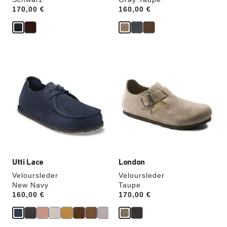
Price:
170,00 €
Price:
160,00 €
Durch
Durch
Anklicken
Anklicken
der
der
Farben
Farben
werden
werden
die
die
Produktbilder
Produktbilder
aktualisiert.
aktualisiert.
Utti Lace
London
Veloursleder
Veloursleder
New Navy
Taupe
Price:
160,00 €
Price:
170,00 €