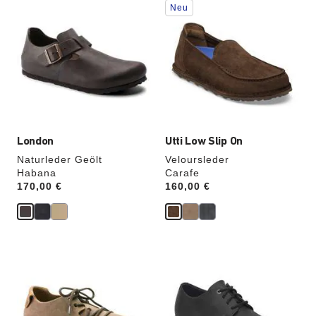
Neu
Anklicken
Anklicken
der
der
Farben
Farben
werden
werden
die
die
Produktbilder
Produktbilder
aktualisiert.
aktualisiert.
London
Utti Low Slip On
Naturleder Geölt
Veloursleder
Habana
Carafe
Price:
170,00 €
Price:
160,00 €
Durch
Durch
Anklicken
Anklicken
der
der
Farben
Farben
werden
werden