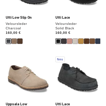
Utti Low Slip On
Utti Lace
Veloursleder
Veloursleder
Charcoal
Solid Black
Price:
160,00 €
Price:
160,00 €
Durch
Durch
Neu
Anklicken
Anklicken
der
der
Farben
Farben
werden
werden
die
die
Produktbilder
Produktbilder
aktualisiert.
aktualisiert.
Uppsala Low
Utti Lace