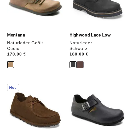
die
die
Produktbilder
Produktbilder
aktualisiert.
aktualisiert.
Montana
Highwood Lace Low
Naturleder Geölt
Naturleder
Cuoio
Schwarz
Price:
170,00 €
Price:
180,00 €
Durch
Durch
Neu
Anklicken
Anklicken
der
der
Farben
Farben
werden
werden
die
die
Produktbilder
Produktbilder
aktualisiert.
aktualisiert.