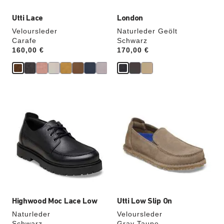
Utti Lace
London
Veloursleder
Naturleder Geölt
Carafe
Schwarz
Price:
160,00 €
Price:
170,00 €
Durch
Durch
Anklicken
Anklicken
der
der
Farben
Farben
werden
werden
die
die
Produktbilder
Produktbilder
aktualisiert.
aktualisiert.
Highwood Moc Lace Low
Utti Low Slip On
Naturleder
Veloursleder
Schwarz
Gray Taupe