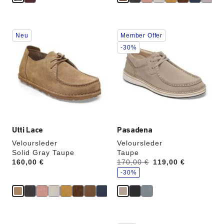
Durch
Durch
Neu
Member Offer
Anklicken
Anklicken
der
der
-30%
Farben
Farben
werden
werden
die
die
Produktbilder
Produktbilder
aktualisiert.
aktualisiert.
Utti Lace
Pasadena
Veloursleder
Veloursleder
Solid Gray Taupe
Taupe
S
Price:
160,00 €
Vorher:
170,00 €
Jetzt
119,00 €
p
a
-30%
r
e
Durch
Durch