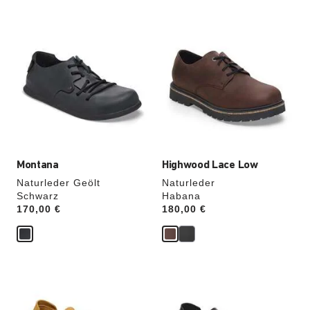
Durch
Durch
Anklicken
Anklicken
der
der
Farben
Farben
werden
werden
die
die
Produktbilder
Produktbilder
aktualisiert.
aktualisiert.
Montana
Highwood Lace Low
Naturleder Geölt
Naturleder
Schwarz
Habana
Price:
170,00 €
Price:
180,00 €
Durch
Durch
Anklicken
Anklicken
der
der