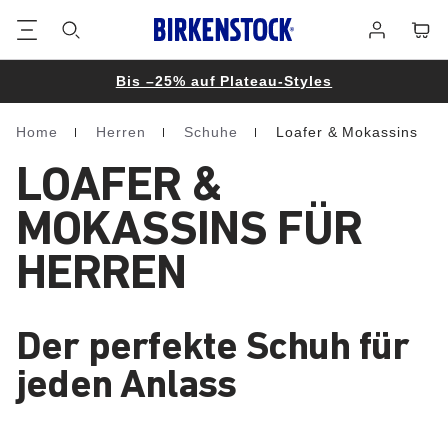
Footer
Waren
Anmelden
Bis –25% auf Plateau-Styles
Home
Herren
Schuhe
Loafer & Mokassins
Homepage
LOAFER &
MOKASSINS FÜR
HERREN
Der perfekte Schuh für
jeden Anlass