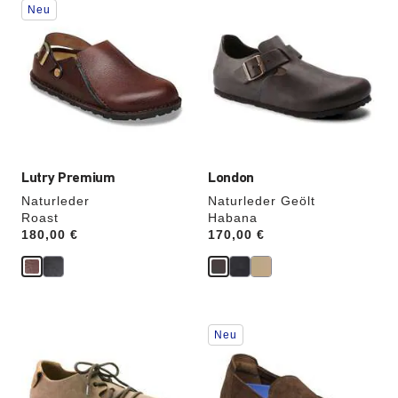
Neu
Anklicken
Anklicken
der
der
Farben
Farben
werden
werden
die
die
Produktbilder
Produktbilder
aktualisiert.
aktualisiert.
Lutry Premium
London
Naturleder
Naturleder Geölt
Roast
Habana
Price:
180,00 €
Price:
170,00 €
Durch
Durch
Neu
Anklicken
Anklicken
der
der
Farben
Farben
werden
werden