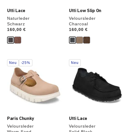
Utti Lace
Utti Low Slip On
Naturleder
Veloursleder
Schwarz
Charcoal
Price:
160,00 €
Price:
160,00 €
Durch
Durch
Neu
-25%
Neu
Anklicken
Anklicken
der
der
Farben
Farben
werden
werden
die
die
Produktbilder
Produktbilder
aktualisiert.
aktualisiert.
Paris Chunky
Utti Lace
Veloursleder
Veloursleder
Warm Sand
Solid Black