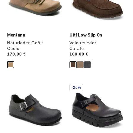
die
die
Produktbilder
Produktbilder
aktualisiert.
aktualisiert.
Montana
Utti Low Slip On
Naturleder Geölt
Veloursleder
Cuoio
Carafe
Price:
170,00 €
Price:
160,00 €
Durch
Durch
-25%
Anklicken
Anklicken
der
der
Farben
Farben
werden
werden
die
die
Produktbilder
Produktbilder
aktualisiert.
aktualisiert.