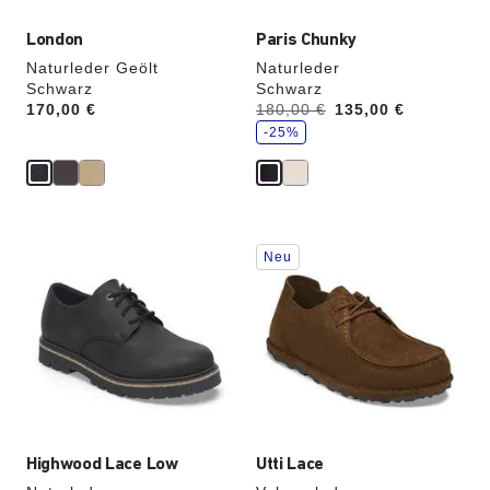
London
Paris Chunky
Naturleder Geölt
Naturleder
Schwarz
Schwarz
S
Price:
170,00 €
Vorher:
180,00 €
Jetzt
135,00 €
p
a
-25%
r
e
Durch
Durch
Neu
Anklicken
Anklicken
der
der
Farben
Farben
werden
werden
die
die
Produktbilder
Produktbilder
aktualisiert.
aktualisiert.
Highwood Lace Low
Utti Lace