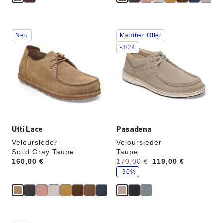
Durch
Durch
Neu
Member Offer
Anklicken
Anklicken
der
der
-30%
Farben
Farben
werden
werden
die
die
Produktbilder
Produktbilder
aktualisiert.
aktualisiert.
Utti Lace
Pasadena
Veloursleder
Veloursleder
Solid Gray Taupe
Taupe
S
Price:
160,00 €
Vorher:
170,00 €
Jetzt
119,00 €
p
a
-30%
r
e
Durch
Durch