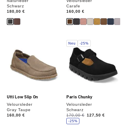
Naturleder
Veloursleder
Schwarz
Carafe
Price:
180,00 €
Price:
160,00 €
Durch
Durch
Neu
-25%
Anklicken
Anklicken
der
der
Farben
Farben
werden
werden
die
die
Produktbilder
Produktbilder
aktualisiert.
aktualisiert.
Utti Low Slip On
Paris Chunky
Veloursleder
Veloursleder
Gray Taupe
Schwarz
S
Price:
160,00 €
Vorher:
170,00 €
Jetzt
127,50 €
p
a
-25%
r