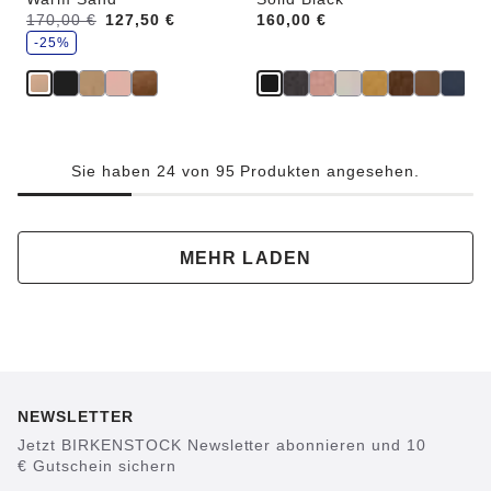
S
Vorher:
170,00 €
Jetzt
127,50 €
Price:
160,00 €
p
a
-25%
r
e
Sie haben 24 von 95 Produkten angesehen.
MEHR LADEN
NEWSLETTER
Jetzt BIRKENSTOCK Newsletter abonnieren und 10
€ Gutschein sichern