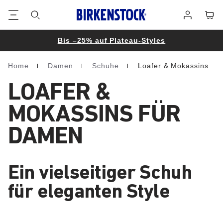
Footer
Waren
Anmelden
Bis –25% auf Plateau-Styles
Home
Damen
Schuhe
Loafer & Mokassins
Homepage
LOAFER &
MOKASSINS FÜR
DAMEN
Ein vielseitiger Schuh
für eleganten Style