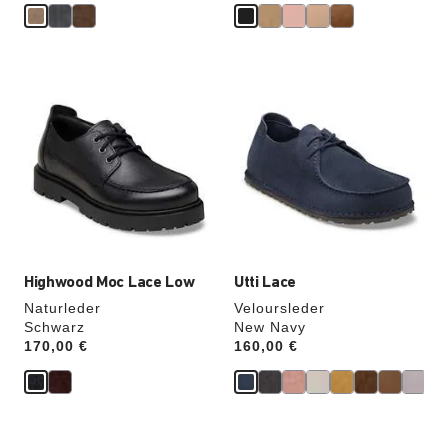
e
Durch
Durch
Anklicken
Anklicken
der
der
Farben
Farben
werden
werden
die
die
Produktbilder
Produktbilder
aktualisiert.
aktualisiert.
Highwood Moc Lace Low
Utti Lace
Naturleder
Veloursleder
Schwarz
New Navy
Price:
170,00 €
Price:
160,00 €
Durch
Durch