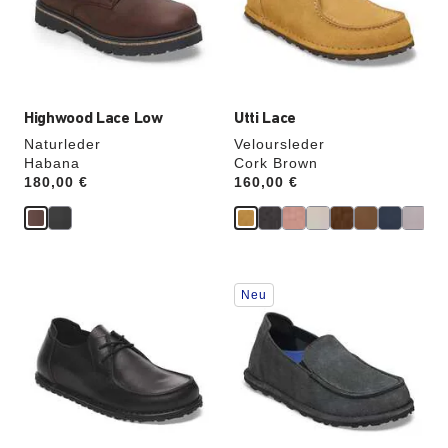
die
die
Produktbilder
Produktbilder
aktualisiert.
aktualisiert.
Highwood Lace Low
Utti Lace
Naturleder
Veloursleder
Habana
Cork Brown
Price:
180,00 €
Price:
160,00 €
Durch
Durch
Neu
Anklicken
Anklicken
der
der
Farben
Farben
werden
werden
die
die
Produktbilder
Produktbilder
aktualisiert.
aktualisiert.