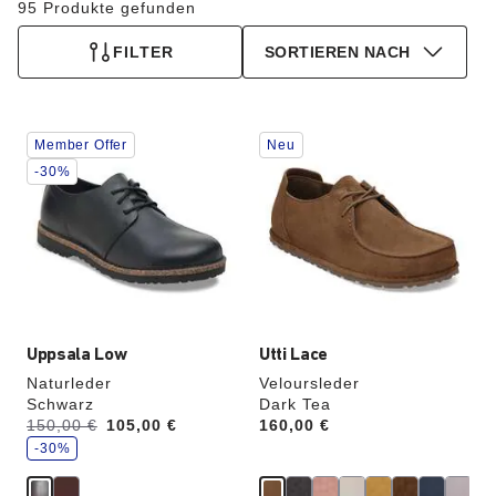
95 Produkte gefunden
FILTER
SORTIEREN NACH
Durch
Durch
Member Offer
Neu
Anklicken
Anklicken
der
der
-30%
Farben
Farben
werden
werden
die
die
Produktbilder
Produktbilder
aktualisiert.
aktualisiert.
Uppsala Low
Utti Lace
Naturleder
Veloursleder
Schwarz
Dark Tea
S
Vorher:
150,00 €
Jetzt
105,00 €
Price:
160,00 €
p
a
-30%
r
e