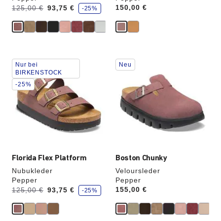
S
Vorher:
Jetzt
Price:
150,00 €
125,00 €
93,75 €
-25%
p
a
r
e
Durch
Durch
Nur bei
Neu
Anklicken
Anklicken
BIRKENSTOCK
der
der
-25%
Farben
Farben
werden
werden
die
die
Produktbilder
Produktbilder
aktualisiert.
aktualisiert.
Florida Flex Platform
Boston Chunky
Nubukleder
Veloursleder
Pepper
Pepper
S
Vorher:
Jetzt
Price:
155,00 €
125,00 €
93,75 €
-25%
p
a
r
e