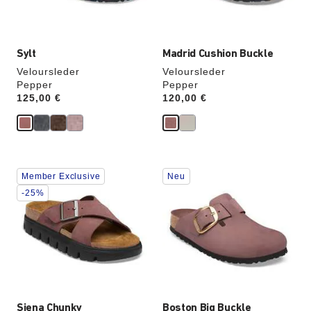
aktualisiert.
aktualisiert.
Sylt
Madrid Cushion Buckle
Veloursleder
Veloursleder
Pepper
Pepper
Price:
125,00 €
Price:
120,00 €
Durch
Durch
Member Exclusive
Neu
Anklicken
Anklicken
der
der
-25%
Farben
Farben
werden
werden
die
die
Produktbilder
Produktbilder
aktualisiert.
aktualisiert.
Siena Chunky
Boston Big Buckle