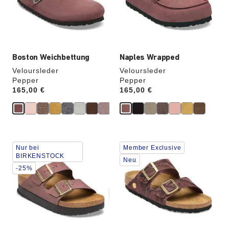
die
die
Produktbilder
Produktbilder
aktualisiert.
aktualisiert.
Boston Weichbettung
Naples Wrapped
Veloursleder
Veloursleder
Pepper
Pepper
Price:
165,00 €
Price:
165,00 €
Durch
Durch
Nur bei
Member Exclusive
Anklicken
Anklicken
BIRKENSTOCK
der
der
Neu
-25%
Farben
Farben
werden
werden
die
die
Produktbilder
Produktbilder
aktualisiert.
aktualisiert.