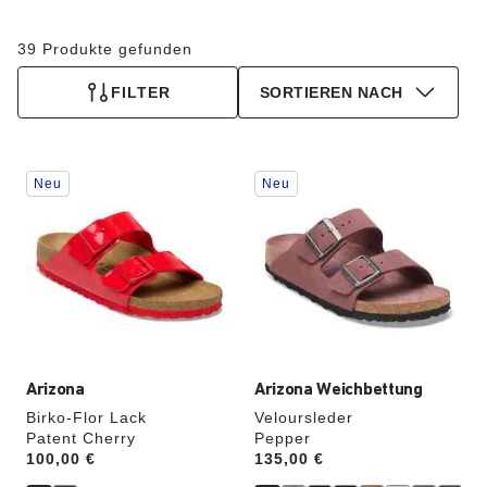
39 Produkte gefunden
FILTER
SORTIEREN NACH
Durch
Durch
Neu
Neu
Anklicken
Anklicken
der
der
Farben
Farben
werden
werden
die
die
Produktbilder
Produktbilder
aktualisiert.
aktualisiert.
Arizona
Arizona Weichbettung
Birko-Flor Lack
Veloursleder
Patent Cherry
Pepper
Price:
100,00 €
Price:
135,00 €