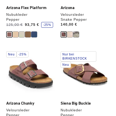
Arizona Flex Platform
Arizona
Nubukleder
Veloursleder
Pepper
Snake Pepper
S
Vorher:
Jetzt
Price:
140,00 €
125,00 €
93,75 €
-25%
p
a
r
e
Durch
Durch
Neu
-25%
Nur bei
Anklicken
Anklicken
BIRKENSTOCK
der
der
Neu
Farben
Farben
werden
werden
die
die
Produktbilder
Produktbilder
aktualisiert.
aktualisiert.
Arizona Chunky
Siena Big Buckle
Veloursleder
Nubukleder
Pepper
Pepper