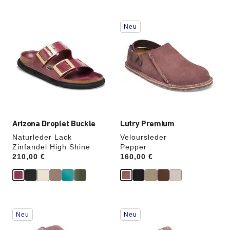
Durch
Durch
Neu
Anklicken
Anklicken
der
der
Farben
Farben
werden
werden
die
die
Produktbilder
Produktbilder
aktualisiert.
aktualisiert.
Arizona Droplet Buckle
Lutry Premium
Naturleder Lack
Veloursleder
Zinfandel High Shine
Pepper
Price:
210,00 €
Price:
160,00 €
Durch
Durch
Neu
Neu
Anklicken
Anklicken
der
der