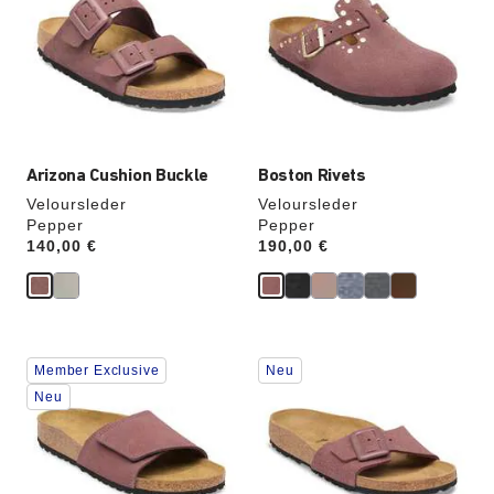
Farben
Farben
werden
werden
die
die
Produktbilder
Produktbilder
aktualisiert.
aktualisiert.
Arizona Cushion Buckle
Boston Rivets
Veloursleder
Veloursleder
Pepper
Pepper
Price:
140,00 €
Price:
190,00 €
Durch
Durch
Member Exclusive
Neu
Anklicken
Anklicken
der
der
Neu
Farben
Farben
werden
werden
die
die
Produktbilder
Produktbilder