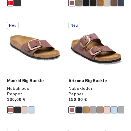
Durch
Durch
Neu
Neu
Anklicken
Anklicken
der
der
Farben
Farben
werden
werden
die
die
Produktbilder
Produktbilder
aktualisiert.
aktualisiert.
Madrid Big Buckle
Arizona Big Buckle
Nubukleder
Nubukleder
Pepper
Pepper
Price:
130,00 €
Price:
150,00 €
Durch
Durch