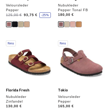
Veloursleder
Nubukleder
Pepper
Pepper Tonal FB
S
Vorher:
Jetzt
Price:
180,00 €
125,00 €
93,75 €
-25%
p
a
r
e
Durch
Durch
Neu
Neu
Anklicken
Anklicken
der
der
Farben
Farben
werden
werden
die
die
Produktbilder
Produktbilder
aktualisiert.
aktualisiert.
Florida Fresh
Tokio
Nubukleder
Veloursleder
Zinfandel
Pepper
Price:
130,00 €
Price:
165,00 €