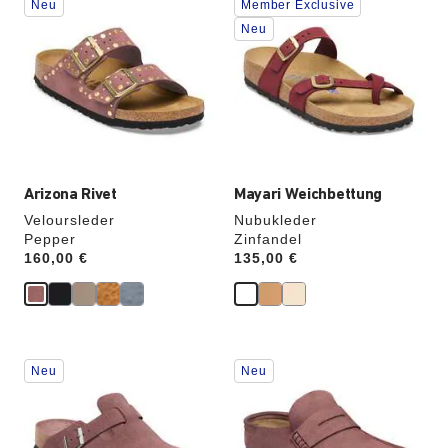
Neu
Member Exclusive
Anklicken
Anklicken
der
der
Neu
Farben
Farben
werden
werden
die
die
Produktbilder
Produktbilder
aktualisiert.
aktualisiert.
Arizona Rivet
Mayari Weichbettung
Veloursleder
Nubukleder
Pepper
Zinfandel
Price:
160,00 €
Price:
135,00 €
Durch
Durch
Neu
Neu
Anklicken
Anklicken
der
der
Farben
Farben
werden
werden